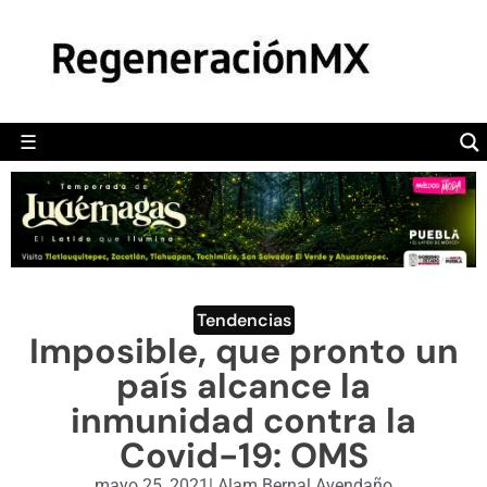
MÉXICO
POLÍTICA
MUNDO
☰
RegeneraciónMX
Sitio de noticias libre e independiente
CAMALEÓN
OPINIÓN
DEPORTES
ENGLISH SECTION
Tendencias
Imposible, que pronto un
VIDEOS
país alcance la
inmunidad contra la
Covid-19: OMS
mayo 25, 2021
|
Alam Bernal Avendaño