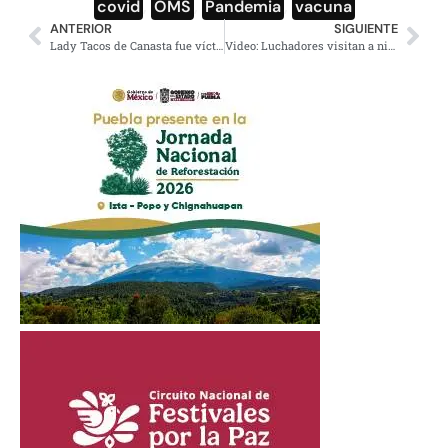
covid
,
OMS
,
Pandemia
,
vacuna
ANTERIOR
SIGUIENTE
Lady Tacos de Canasta fue víctima de robo
Video: Luchadores visitan a niño que fue agredido brutalmente por El Vikingo