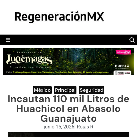
MÉXICO
POLÍTICA
MUNDO
☰
RegeneraciónMX
Sitio de noticias libre e independiente
CAMALEÓN
OPINIÓN
DEPORTES
ENGLISH SECTION
México
,
Principal
,
Seguridad
Incautan 110 mil Litros de
VIDEOS
Huachicol en Abasolo
Guanajuato
junio 15, 2026
|
Rojas R