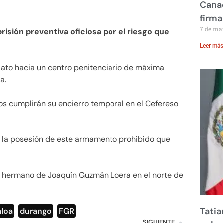
Canad
firma
7 de ma
prisión preventiva oficiosa por el riesgo que
Leer más
iato hacia un centro penitenciario de máxima
a.
dos cumplirán su encierro temporal en el Cefereso
la posesión de este armamento prohibido que
del hermano de Joaquín Guzmán Loera en el norte de
Tatia
aloa
,
durango
,
FGR
SIGUIENTE