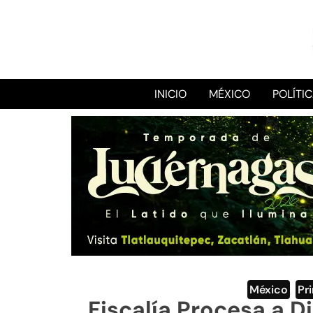
INICIO
MÉXICO
POLÍTI
México
,
Pr
Fiscalía Procesa a 