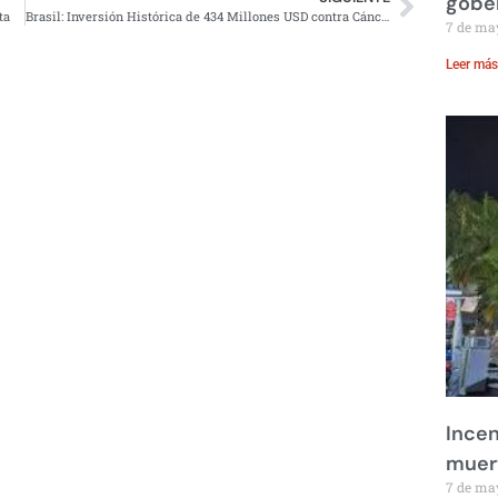
gobe
ta
Brasil: Inversión Histórica de 434 Millones USD contra Cáncer
7 de ma
Leer más
Incen
muer
7 de ma