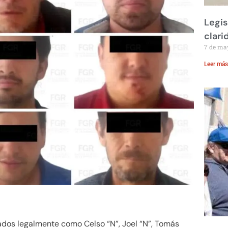
Legis
clari
7 de ma
Leer más
ados legalmente como Celso “N”, Joel “N”, Tomás