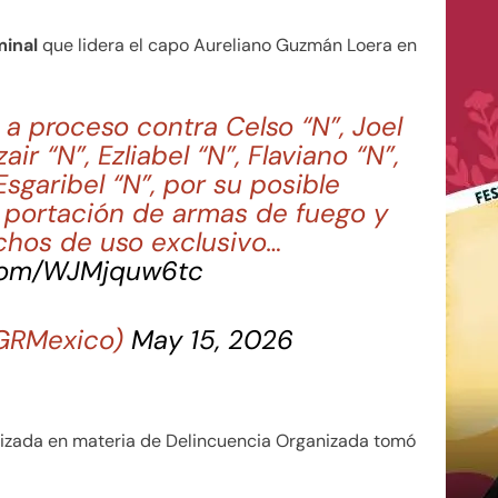
minal
que lidera el capo Aureliano Guzmán Loera en
a proceso contra Celso “N”, Joel
air “N”, Ezliabel “N”, Flaviano “N”,
Esgaribel “N”, por su posible
e portación de armas de fuego y
chos de uso exclusivo…
.com/WJMjquw6tc
GRMexico)
May 15, 2026
alizada en materia de Delincuencia Organizada tomó