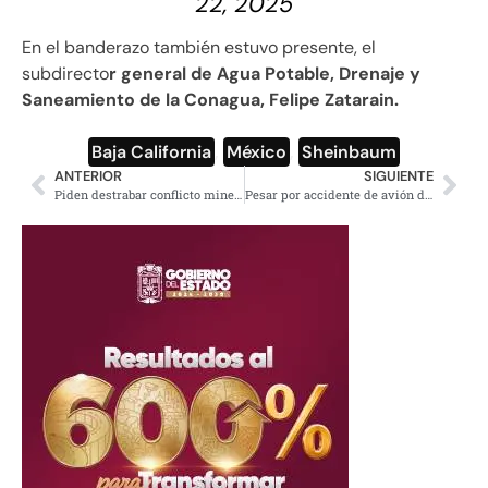
22, 2025
En el banderazo también estuvo presente, el
subdirecto
r general de Agua Potable, Drenaje y
Saneamiento de la Conagua, Felipe Zatarain.
Baja California
,
México
,
Sheinbaum
ANTERIOR
SIGUIENTE
Piden destrabar conflicto minero en Taxco tras 18 años de huelga
Pesar por accidente de avión de la Marina en Galveston, Texas