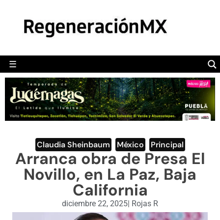
MÉXICO
POLÍTICA
MUNDO
☰
RegeneraciónMX
Sitio de noticias libre e independiente
CAMALEÓN
OPINIÓN
DEPORTES
ENGLISH SECTION
Claudia Sheinbaum
,
México
,
Principal
Arranca obra de Presa El
VIDEOS
Novillo, en La Paz, Baja
California
diciembre 22, 2025
|
Rojas R