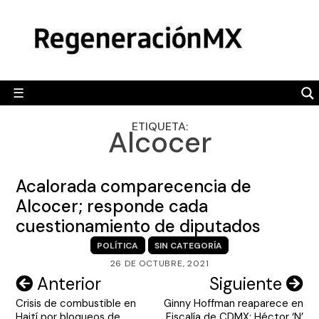
Skip
MÉXICO
to
content
POLÍTICA
MUNDO
☰
RegeneraciónMX
Sitio de noticias libre e independiente
CAMALEÓN
ETIQUETA:
Alcocer
OPINIÓN
DEPORTES
Acalorada comparecencia de
ENGLISH SECTION
Alcocer; responde cada
cuestionamiento de diputados
VIDEOS
POLÍTICA
SIN CATEGORÍA
26 DE OCTUBRE, 2021
Navegación
Anterior
Siguiente
Crisis de combustible en
Ginny Hoffman reaparece en
de
Haití por bloqueos de
Fiscalía de CDMX; Héctor ‘N’