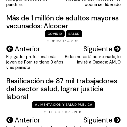
entradas
pandillas
podría ser liberado
Más de 1 millón de adultos mayores
vacunados: Alcocer
COVID19
SALUD
2 DE MARZO, 2021
Navegación
Anterior
Siguiente
El jugador profesional más
Biden no está acartonado; lo
de
joven de Fornite tiene 8 años
invité a Oaxaca: AMLO
entradas
y es pianista
Basificación de 87 mil trabajadores
del sector salud, lograr justicia
laboral
ALIMENTACIÓN Y SALUD PÚBLICA
21 DE OCTUBRE, 2019
Navegación
Anterior
Siguiente