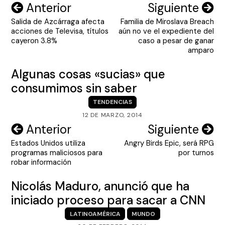
Navegación
Anterior
Siguiente
Salida de Azcárraga afecta
Familia de Miroslava Breach
de
acciones de Televisa, títulos
aún no ve el expediente del
entradas
cayeron 3.8%
caso a pesar de ganar
amparo
Algunas cosas «sucias» que
consumimos sin saber
TENDENCIAS
12 DE MARZO, 2014
Navegación
Anterior
Siguiente
Estados Unidos utiliza
Angry Birds Epic, será RPG
de
programas maliciosos para
por turnos
entradas
robar información
Nicolás Maduro, anunció que ha
iniciado proceso para sacar a CNN
LATINOAMÉRICA
MUNDO