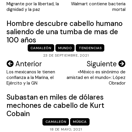
de
Migrante por la libertad, la
Walmart contiene bacteria
entradas
dignidad y la paz
mortal
Hombre descubre cabello humano
saliendo de una tumba de mas de
100 años
CAMALEÓN
MUNDO
TENDENCIAS
23 DE SEPTIEMBRE, 2021
Navegación
Anterior
Siguiente
Los mexicanos le tienen
«México es sinónimo de
de
confianza a la Marina, el
amistad en el mundo»: López
entradas
Ejército y la GN
Obrador
Subastan en miles de dólares
mechones de cabello de Kurt
Cobain
CAMALEÓN
MÚSICA
18 DE MAYO, 2021