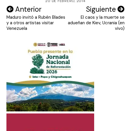
20 DE FEBRERO, 2014
Navegación
Anterior
Siguiente
Maduro invitó a Rubén Blades
El caos y la muerte se
de
y a otros artistas visitar
adueñan de Kiev, Ucrania (en
entradas
Venezuela
vivo)