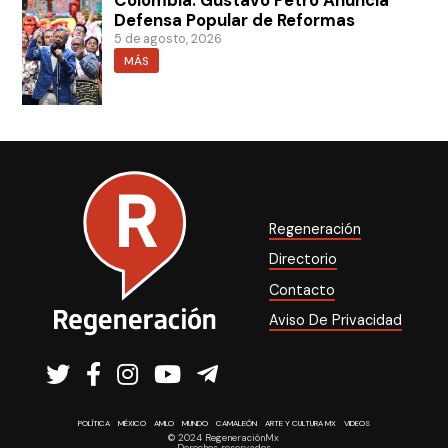
Defensa Popular de Reformas
5 de agosto, 2026
MÁS
Regeneración
Directorio
Contacto
Aviso De Privacidad
POLÍTICA
MÉXICO
AMLO
MUNDO
CAMALEÓN
ARTE Y CULTURA MX
VIDEOS
© 2024 RegeneraciónMx
Derechos reservados