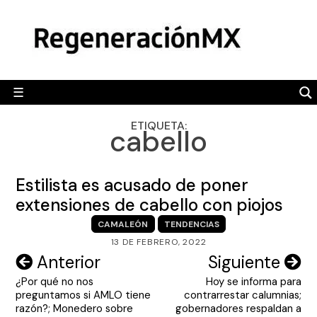
Skip
MÉXICO
to
content
POLÍTICA
MUNDO
☰
RegeneraciónMX
Sitio de noticias libre e independiente
CAMALEÓN
ETIQUETA:
cabello
OPINIÓN
DEPORTES
Estilista es acusado de poner
ENGLISH SECTION
extensiones de cabello con piojos
CAMALEÓN
TENDENCIAS
VIDEOS
13 DE FEBRERO, 2022
Navegación
Anterior
Siguiente
¿Por qué no nos
Hoy se informa para
de
preguntamos si AMLO tiene
contrarrestar calumnias;
entradas
razón?; Monedero sobre
gobernadores respaldan a