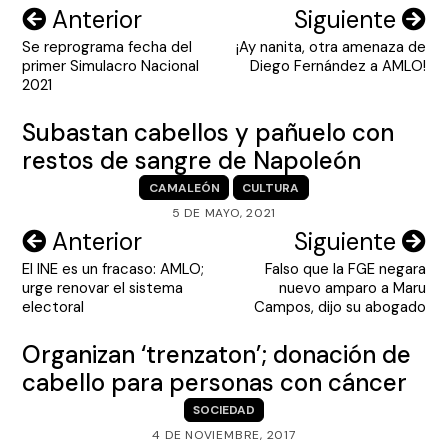
Navegación
Anterior
Siguiente
Se reprograma fecha del
¡Ay nanita, otra amenaza de
de
primer Simulacro Nacional
Diego Fernández a AMLO!
entradas
2021
Subastan cabellos y pañuelo con
restos de sangre de Napoleón
CAMALEÓN
CULTURA
5 DE MAYO, 2021
Navegación
Anterior
Siguiente
El INE es un fracaso: AMLO;
Falso que la FGE negara
de
urge renovar el sistema
nuevo amparo a Maru
entradas
electoral
Campos, dijo su abogado
Organizan ‘trenzaton’; donación de
cabello para personas con cáncer
SOCIEDAD
4 DE NOVIEMBRE, 2017