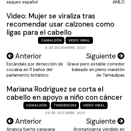
saqueo español
AMLO
Video: Mujer se viraliza tras
recomendar usar calzones como
ligas para el cabello
CAMALEÓN
VIDEO VIRAL
6 DE DICIEMBRE, 2021
Navegación
Anterior
Siguiente
Escándalo por detección de
Grave pero estable corredor
de
cocaína en 11 baños del
baleado en pleno maratón
entradas
parlamento británico
de Tamaulipas
Mariana Rodríguez se corta el
cabello en apoyo a niño con cáncer
CAMALEÓN
TENDENCIAS
VIDEO VIRAL
23 DE OCTUBRE, 2021
Navegación
Anterior
Siguiente
Arranca fuerte caravana
Aromatizante vendido en