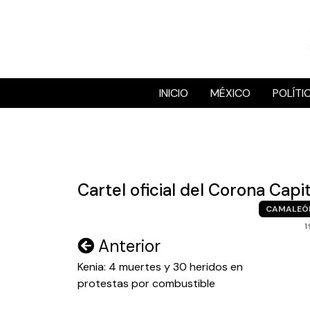
Skip
to
content
INICIO
MÉXICO
POLÍTI
Cartel oficial del Corona Capi
CAMALEÓ
1
Navegación
Anterior
de
Kenia: 4 muertes y 30 heridos en
protestas por combustible
entradas