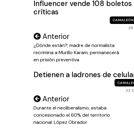
Influencer vende 108 boletos 
críticas
CAMALEÓN
25
Navegación
Anterior
de
¿Dónde están?; madre de normalista
recrimina a Murillo Karam; permanecerá
entradas
en prisión preventiva
Detienen a ladrones de celula
CAMALE
22 
Navegación
Anterior
de
Durante el neoliberalismo, estaba
concesionado el 60% del territorio
entradas
nacional: López Obrador