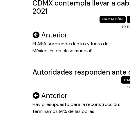
CDMX contempla llevar a cabo
2021
CAMALEÓN
10 
Navegación
Anterior
de
El AIFA sorprende dentro y fuera de
México ¡Es de clase mundial!
entradas
Autoridades responden ante c
CA
1
Navegación
Anterior
de
Hay presupuesto para la reconstrucción;
terminamos 91% de las obras
entradas