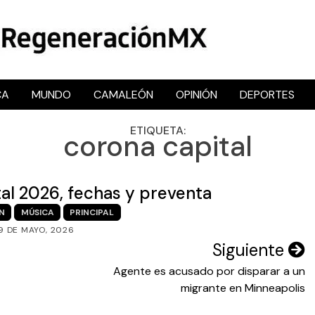
CA
MUNDO
CAMALEÓN
OPINIÓN
DEPORTES
RegeneraciónMX
Sitio de noticias libre e independiente
ETIQUETA:
corona capital
tal 2026, fechas y preventa
N
MÚSICA
PRINCIPAL
9 DE MAYO, 2026
Siguiente
Agente es acusado por disparar a un
migrante en Minneapolis