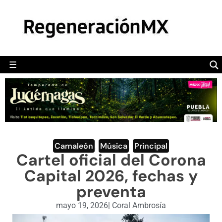
MÉXICO
POLÍTICA
MUNDO
☰
RegeneraciónMX
Sitio de noticias libre e independiente
CAMALEÓN
OPINIÓN
DEPORTES
ENGLISH SECTION
Camaleón
,
Música
,
Principal
Cartel oficial del Corona
VIDEOS
Capital 2026, fechas y
preventa
mayo 19, 2026
|
Coral Ambrosía