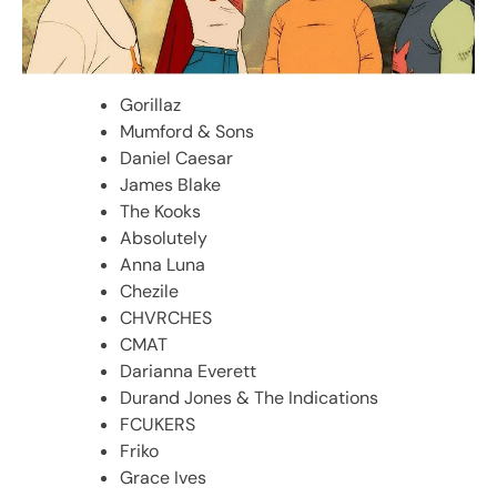
Gorillaz
Mumford & Sons
Daniel Caesar
James Blake
The Kooks
Absolutely
Anna Luna
Chezile
CHVRCHES
CMAT
Darianna Everett
Durand Jones & The Indications
FCUKERS
Friko
Grace Ives