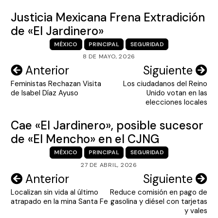
Justicia Mexicana Frena Extradición
de «El Jardinero»
MÉXICO
PRINCIPAL
SEGURIDAD
8 DE MAYO, 2026
Navegación
Anterior
Siguiente
Feministas Rechazan Visita
Los ciudadanos del Reino
de
de Isabel Díaz Ayuso
Unido votan en las
entradas
elecciones locales
Cae «El Jardinero», posible sucesor
de «El Mencho» en el CJNG
MÉXICO
PRINCIPAL
SEGURIDAD
27 DE ABRIL, 2026
Navegación
Anterior
Siguiente
Localizan sin vida al último
Reduce comisión en pago de
de
atrapado en la mina Santa Fe
gasolina y diésel con tarjetas
entradas
y vales