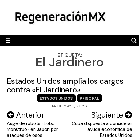
Skip
MÉXICO
to
content
POLÍTICA
MUNDO
☰
RegeneraciónMX
Sitio de noticias libre e independiente
CAMALEÓN
ETIQUETA:
El Jardinero
OPINIÓN
DEPORTES
Estados Unidos amplía los cargos
ENGLISH SECTION
contra «El Jardinero»
ESTADOS UNIDOS
PRINCIPAL
VIDEOS
14 DE MAYO, 2026
Navegación
Anterior
Siguiente
Auge de robots «Lobo
Cuba dispuesta a considerar
de
Monstruo» en Japón por
ayuda económica de
entradas
ataques de osos
Estados Unidos