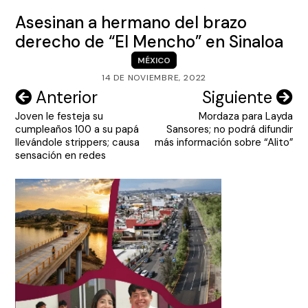
Asesinan a hermano del brazo
derecho de “El Mencho” en Sinaloa
MÉXICO
14 DE NOVIEMBRE, 2022
Navegación
Anterior
Siguiente
Joven le festeja su
Mordaza para Layda
de
cumpleaños 100 a su papá
Sansores; no podrá difundir
entradas
llevándole strippers; causa
más información sobre “Alito”
sensación en redes