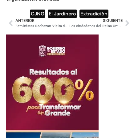
CJNG
,
El Jardinero
,
Extradición
ANTERIOR
SIGUIENTE
Feministas Rechazan Visita de Isabel Díaz Ayuso
Los ciudadanos del Reino Unido votan en las elecciones locales