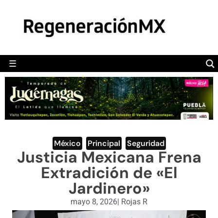
MÉXICO
POLÍTICA
MUNDO
☰
RegeneraciónMX
Sitio de noticias libre e independiente
CAMALEÓN
OPINIÓN
DEPORTES
ENGLISH SECTION
México
,
Principal
,
Seguridad
Justicia Mexicana Frena
VIDEOS
Extradición de «El
Jardinero»
mayo 8, 2026
|
Rojas R