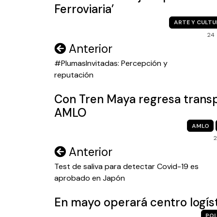
Ferroviaria’
ARTE Y CULTU
24
Navegación
Anterior
de
#PlumasInvitadas: Percepción y
reputación
entradas
Con Tren Maya regresa transp
AMLO
AMLO
2
Navegación
Anterior
de
Test de saliva para detectar Covid-19 es
aprobado en Japón
entradas
En mayo operará centro logíst
POL