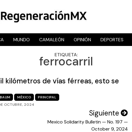
CA
MUNDO
CAMALEÓN
OPINIÓN
DEPORTES
RegeneraciónMX
Sitio de noticias libre e independiente
ETIQUETA:
ferrocarril
l kilómetros de vías férreas, esto se
NBAUM
MÉXICO
PRINCIPAL
DE OCTUBRE, 2024
Siguiente
Mexico Solidarity Bulletin — No. 197 —
October 9, 2024