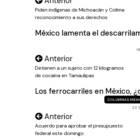
Navegación
Anterior
de
Piden indígenas de Michoacán y Colima
reconocimiento a sus derechos
entradas
México lamenta el descarrila
1
Navegación
Anterior
de
Detienen a un sujeto con 12 kilogramos
de cocaína en Tamaulipas
entradas
Los ferrocarriles en México,
COLUMNAS MEXI
23 
Navegación
Anterior
de
Acuerdo para aprobar el presupuesto
federal este domingo
entradas