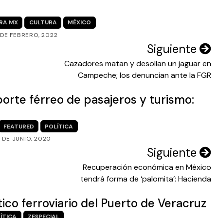
RA MX
CULTURA
MÉXICO
 DE FEBRERO, 2022
Siguiente
Cazadores matan y desollan un jaguar en
Campeche; los denuncian ante la FGR
orte férreo de pasajeros y turismo:
FEATURED
POLÍTICA
 DE JUNIO, 2020
Siguiente
Recuperación económica en México
tendrá forma de ‘palomita’: Hacienda
ico ferroviario del Puerto de Veracruz
ÍTICA
ZESPECIAL