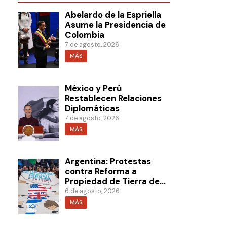
Abelardo de la Espriella
Asume la Presidencia de
Colombia
7 de agosto, 2026
MÁS
México y Perú
Restablecen Relaciones
Diplomáticas
7 de agosto, 2026
MÁS
Argentina: Protestas
contra Reforma a
Propiedad de Tierra de
Milei
6 de agosto, 2026
MÁS