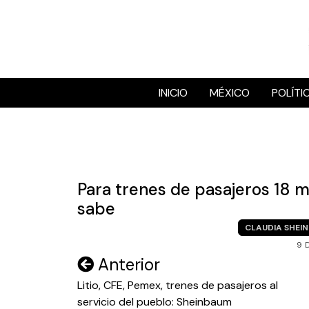
Skip
to
content
INICIO
MÉXICO
POLÍTI
Para trenes de pasajeros 18 mi
sabe
CLAUDIA SHEI
9 
Navegación
Anterior
de
Litio, CFE, Pemex, trenes de pasajeros al
servicio del pueblo: Sheinbaum