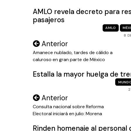
entradas
AMLO revela decreto para rest
pasajeros
AMLO
MÉX
8 D
Navegación
Anterior
de
Amanece nublado, tardes de cálido a
caluroso en gran parte de México
entradas
Estalla la mayor huelga de tr
MUND
2
Navegación
Anterior
de
Consulta nacional sobre Reforma
Electoral iniciará en julio: Morena
entradas
Rinden homenaje al personal d