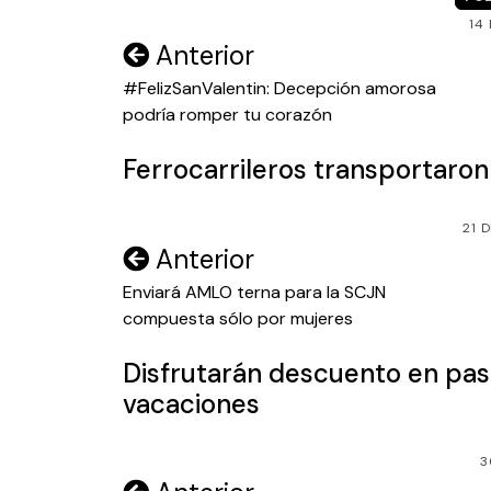
14
Navegación
Anterior
de
#FelizSanValentin: Decepción amorosa
podría romper tu corazón
entradas
Ferrocarrileros transportaro
21 
Navegación
Anterior
de
Enviará AMLO terna para la SCJN
compuesta sólo por mujeres
entradas
Disfrutarán descuento en pas
vacaciones
3