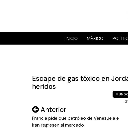
Skip
to
content
INICIO
MÉXICO
POLÍTI
Escape de gas tóxico en Jord
heridos
MUND
2
Navegación
Anterior
de
Francia pide que petróleo de Venezuela e
Irán regresen al mercado