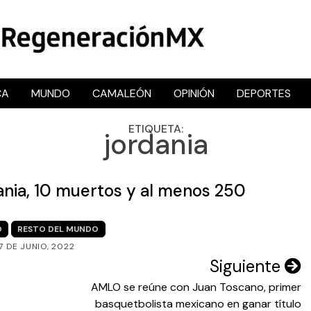
CA
MUNDO
CAMALEÓN
OPINIÓN
DEPORTES
RegeneraciónMX
Sitio de noticias libre e independiente
ETIQUETA:
jordania
ania, 10 muertos y al menos 250
O
RESTO DEL MUNDO
7 DE JUNIO, 2022
Siguiente
AMLO se reúne con Juan Toscano, primer
basquetbolista mexicano en ganar título