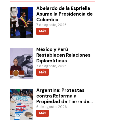
Abelardo de la Espriella
Asume la Presidencia de
Colombia
7 de agosto, 2026
MÁS
México y Perú
Restablecen Relaciones
Diplomáticas
7 de agosto, 2026
MÁS
Argentina: Protestas
contra Reforma a
Propiedad de Tierra de
Milei
6 de agosto, 2026
MÁS