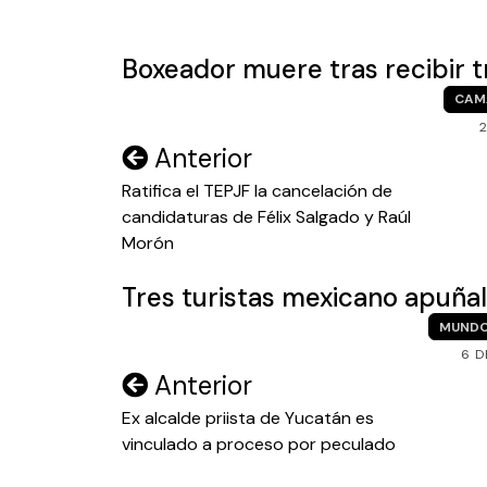
entradas
Boxeador muere tras recibir 
CAM
2
Navegación
Anterior
de
Ratifica el TEPJF la cancelación de
candidaturas de Félix Salgado y Raúl
entradas
Morón
Tres turistas mexicano apuña
MUND
6 D
Navegación
Anterior
de
Ex alcalde priista de Yucatán es
vinculado a proceso por peculado
entradas