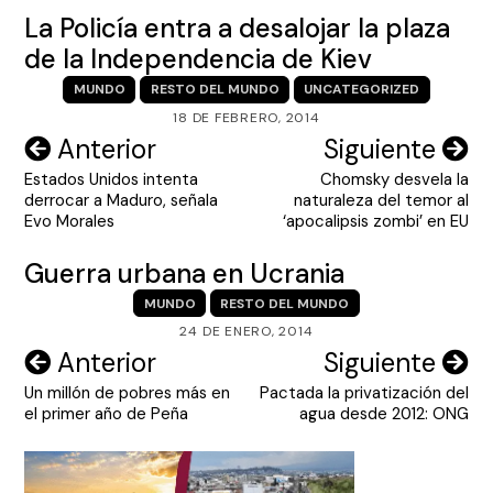
La Policía entra a desalojar la plaza
de la Independencia de Kiev
MUNDO
RESTO DEL MUNDO
UNCATEGORIZED
18 DE FEBRERO, 2014
Navegación
Anterior
Siguiente
Estados Unidos intenta
Chomsky desvela la
de
derrocar a Maduro, señala
naturaleza del temor al
entradas
Evo Morales
‘apocalipsis zombi’ en EU
Guerra urbana en Ucrania
MUNDO
RESTO DEL MUNDO
24 DE ENERO, 2014
Navegación
Anterior
Siguiente
Un millón de pobres más en
Pactada la privatización del
de
el primer año de Peña
agua desde 2012: ONG
entradas