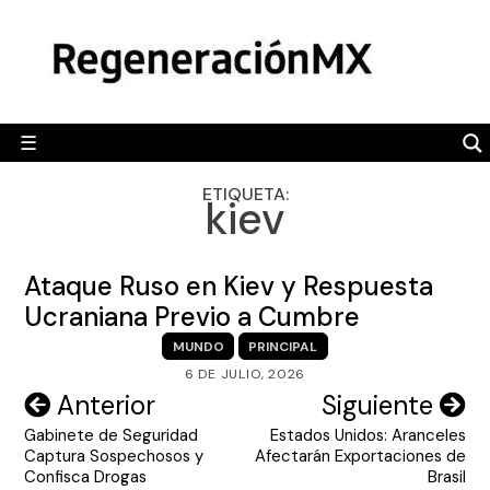
Skip
MÉXICO
to
content
POLÍTICA
MUNDO
☰
RegeneraciónMX
Sitio de noticias libre e independiente
CAMALEÓN
ETIQUETA:
kiev
OPINIÓN
DEPORTES
Ataque Ruso en Kiev y Respuesta
ENGLISH SECTION
Ucraniana Previo a Cumbre
MUNDO
PRINCIPAL
VIDEOS
6 DE JULIO, 2026
Navegación
Anterior
Siguiente
Gabinete de Seguridad
Estados Unidos: Aranceles
de
Captura Sospechosos y
Afectarán Exportaciones de
entradas
Confisca Drogas
Brasil