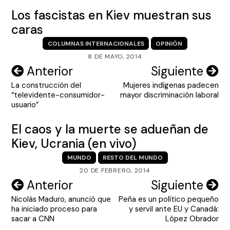
Los fascistas en Kiev muestran sus
caras
COLUMNAS INTERNACIONALES
OPINIÓN
8 DE MAYO, 2014
Navegación
Anterior
Siguiente
La construcción del
Mujeres indígenas padecen
de
“televidente-consumidor-
mayor discriminación laboral
entradas
usuario”
El caos y la muerte se adueñan de
Kiev, Ucrania (en vivo)
MUNDO
RESTO DEL MUNDO
20 DE FEBRERO, 2014
Navegación
Anterior
Siguiente
Nicolás Maduro, anunció que
Peña es un político pequeño
de
ha iniciado proceso para
y servil ante EU y Canadá:
entradas
sacar a CNN
López Obrador