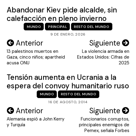
Abandonar Kiev pide alcalde, sin
calefacción en pleno invierno
MUNDO
PRINCIPAL
RESTO DEL MUNDO
9 DE ENERO, 2026
Navegación
Anterior
Siguiente
13 palestinos muertos en
La violencia armada en
de
Gaza, cinco niños; apartheid
Estados Unidos: Cifras de
entradas
acusa ONU
2025
Tensión aumenta en Ucrania a la
espera del convoy humanitario ruso
MUNDO
RESTO DEL MUNDO
16 DE AGOSTO, 2014
Navegación
Anterior
Siguiente
Alemania espió a John Kerry
Funcionarios corruptos,
de
y Turquía
principales enemigos de
entradas
Pemex, señala Forbes