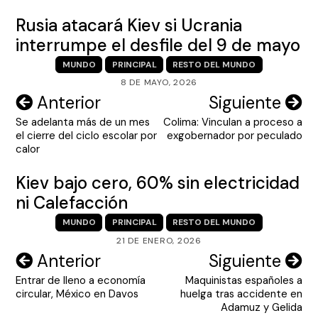
Rusia atacará Kiev si Ucrania
interrumpe el desfile del 9 de mayo
MUNDO
PRINCIPAL
RESTO DEL MUNDO
8 DE MAYO, 2026
Navegación
Anterior
Siguiente
Se adelanta más de un mes
Colima: Vinculan a proceso a
de
el cierre del ciclo escolar por
exgobernador por peculado
entradas
calor
Kiev bajo cero, 60% sin electricidad
ni Calefacción
MUNDO
PRINCIPAL
RESTO DEL MUNDO
21 DE ENERO, 2026
Navegación
Anterior
Siguiente
Entrar de lleno a economía
Maquinistas españoles a
de
circular, México en Davos
huelga tras accidente en
entradas
Adamuz y Gelida