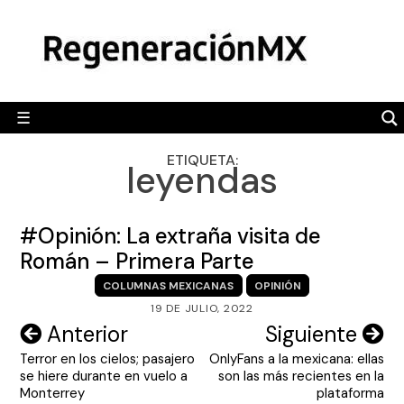
Skip
MÉXICO
to
content
POLÍTICA
MUNDO
☰
RegeneraciónMX
Sitio de noticias libre e independiente
CAMALEÓN
ETIQUETA:
leyendas
OPINIÓN
DEPORTES
#Opinión: La extraña visita de
ENGLISH SECTION
Román – Primera Parte
COLUMNAS MEXICANAS
OPINIÓN
VIDEOS
19 DE JULIO, 2022
Navegación
Anterior
Siguiente
Terror en los cielos; pasajero
OnlyFans a la mexicana: ellas
de
se hiere durante en vuelo a
son las más recientes en la
entradas
Monterrey
plataforma