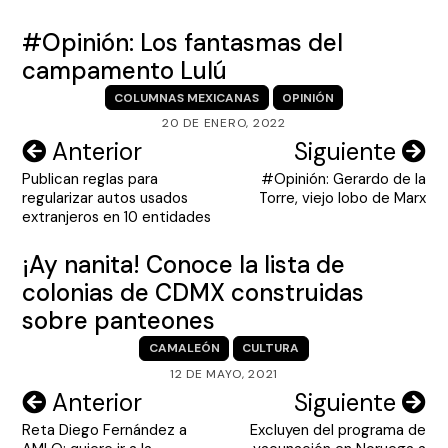
#Opinión: Los fantasmas del
campamento Lulú
COLUMNAS MEXICANAS
OPINIÓN
20 DE ENERO, 2022
Navegación
Anterior
Siguiente
Publican reglas para
#Opinión: Gerardo de la
de
regularizar autos usados
Torre, viejo lobo de Marx
entradas
extranjeros en 10 entidades
¡Ay nanita! Conoce la lista de
colonias de CDMX construidas
sobre panteones
CAMALEÓN
CULTURA
12 DE MAYO, 2021
Navegación
Anterior
Siguiente
Reta Diego Fernández a
Excluyen del programa de
de