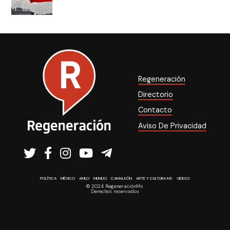
Regeneración
Directorio
Contacto
Aviso De Privacidad
POLÍTICA
MÉXICO
AMLO
MUNDO
CAMALEÓN
ARTE Y CULTURA MX
VIDEOS
© 2024 RegeneraciónMx
Derechos reservados