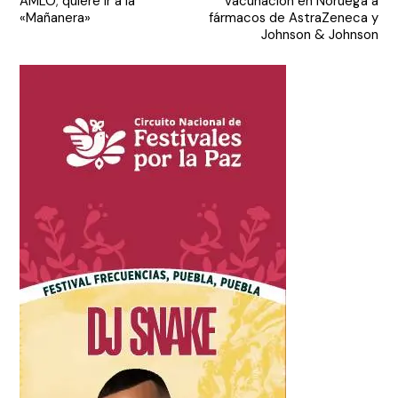
AMLO; quiere ir a la
vacunación en Noruega a
entradas
«Mañanera»
fármacos de AstraZeneca y
Johnson & Johnson