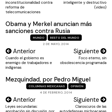
inconstitucionalidad contra
inteligente y destructivo
entradas
reforma de
(video)
telecomunicaciones
Obama y Merkel anuncian más
sanciones contra Rusia
MUNDO
RESTO DEL MUNDO
2 DE MAYO, 2014
Navegación
Anterior
Siguiente
Cuando el gobierno es
Foco eterno, sin
de
enemigo de trabajadores e
obsolescencia programada
entradas
indígenas
Mezquindad, por Pedro Miguel
COLUMNAS MEXICANAS
OPINIÓN
4 DE FEBRERO, 2014
Navegación
Anterior
Siguiente
Leyes secundarias:
Claroscuros de las
de
aprobación sin discusión, por
autodefensas michoacanas