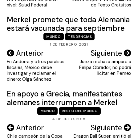
entradas
nivel: Salud Federal
de Texto Gratuitos
Merkel promete que toda Alemania
estará vacunada para septiembre
MUNDO
TENDENCIAS
1 DE FEBRERO, 2021
Navegación
Anterior
Siguiente
En Andorra y otros paraísos
Jueza rechaza amparo a
de
fiscales, México debe
Felipa Obrador; no podrá
entradas
investigar y reclamar el
licitar en Pemex
dinero: Olga Sánchez
En apoyo a Grecia, manifestantes
alemanes interrumpen a Merkel
MUNDO
RESTO DEL MUNDO
4 DE JULIO, 2015
Navegación
Anterior
Siguiente
Chile campeón de la Copa
Dragon Ball Super, emitió el