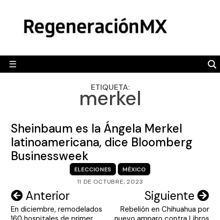
Skip
MÉXICO
to
content
POLÍTICA
MUNDO
☰
RegeneraciónMX
Sitio de noticias libre e independiente
CAMALEÓN
ETIQUETA:
merkel
OPINIÓN
DEPORTES
Sheinbaum es la Ángela Merkel
ENGLISH SECTION
latinoamericana, dice Bloomberg
Businessweek
VIDEOS
ELECCIONES
MÉXICO
11 DE OCTUBRE, 2023
Navegación
Anterior
Siguiente
En diciembre, remodelados
Rebelión en Chihuahua por
de
160 hospitales de primer
nuevo amparo contra Libros