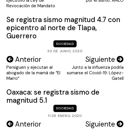
Ejecutivo la Ley de
por el sismo: AMLO
entradas
Revocación de Mandato
Se registra sismo magnitud 4.7 con
epicentro al norte de Tlapa,
Guerrero
SOCIEDAD
30 DE JUNIO, 2020
Navegación
Anterior
Siguiente
Persiguen y ejecutan al
Junto a la influenza podría
de
abogado de la mamá de “El
sumarse el Covid-19: López-
entradas
Marro”
Gatell
Oaxaca: se registra sismo de
magnitud 5.1
SOCIEDAD
11 DE ENERO, 2020
Navegación
Anterior
Siguiente