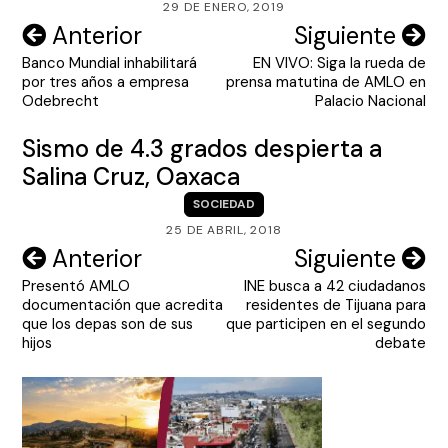
29 DE ENERO, 2019
Navegación
Anterior
Siguiente
Banco Mundial inhabilitará
EN VIVO: Siga la rueda de
de
por tres años a empresa
prensa matutina de AMLO en
entradas
Odebrecht
Palacio Nacional
Sismo de 4.3 grados despierta a
Salina Cruz, Oaxaca
SOCIEDAD
25 DE ABRIL, 2018
Navegación
Anterior
Siguiente
Presentó AMLO
INE busca a 42 ciudadanos
de
documentación que acredita
residentes de Tijuana para
entradas
que los depas son de sus
que participen en el segundo
hijos
debate