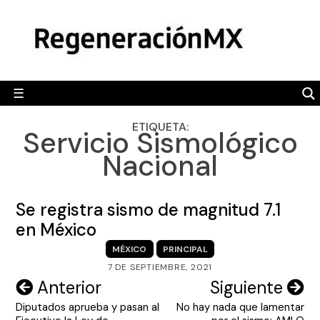
Skip
MÉXICO
to
content
POLÍTICA
MUNDO
☰
RegeneraciónMX
Sitio de noticias libre e independiente
CAMALEÓN
ETIQUETA:
Servicio Sismológico
OPINIÓN
Nacional
DEPORTES
ENGLISH SECTION
Se registra sismo de magnitud 7.1
en México
VIDEOS
MÉXICO
PRINCIPAL
7 DE SEPTIEMBRE, 2021
Navegación
Anterior
Siguiente
Diputados aprueba y pasan al
No hay nada que lamentar
de