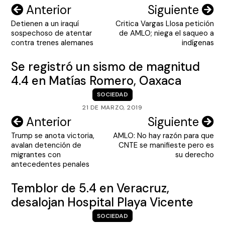
Navegación
Anterior
Siguiente
Detienen a un iraquí
Critica Vargas Llosa petición
de
sospechoso de atentar
de AMLO; niega el saqueo a
entradas
contra trenes alemanes
indígenas
Se registró un sismo de magnitud
4.4 en Matías Romero, Oaxaca
SOCIEDAD
21 DE MARZO, 2019
Navegación
Anterior
Siguiente
Trump se anota victoria,
AMLO: No hay razón para que
de
avalan detención de
CNTE se manifieste pero es
entradas
migrantes con
su derecho
antecedentes penales
Temblor de 5.4 en Veracruz,
desalojan Hospital Playa Vicente
SOCIEDAD