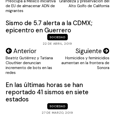
Preocupa a México iniciativa
Grandeza y preservación del
de
de EU de almacenar ADN de
Alto Golfo de California
entradas
migrantes
Sismo de 5.7 alerta a la CDMX;
epicentro en Guerrero
SOCIEDAD
22 DE ABRIL, 2019
Navegación
Anterior
Siguiente
Beatriz Gutiérrez y Tatiana
Homicidios y feminicidios
de
Clouthier denuncian
aumentan en la frontera de
entradas
incremento de bots en las
Sonora
redes
En las últimas horas se han
reportado 41 sismos en siete
estados
SOCIEDAD
27 DE MARZO, 2019