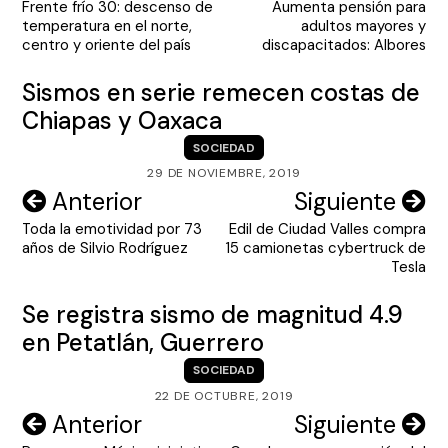
Frente frío 30: descenso de
Aumenta pensión para
de
temperatura en el norte,
adultos mayores y
entradas
centro y oriente del país
discapacitados: Albores
Sismos en serie remecen costas de
Chiapas y Oaxaca
SOCIEDAD
29 DE NOVIEMBRE, 2019
Navegación
Anterior
Siguiente
Toda la emotividad por 73
Edil de Ciudad Valles compra
de
años de Silvio Rodríguez
15 camionetas cybertruck de
entradas
Tesla
Se registra sismo de magnitud 4.9
en Petatlán, Guerrero
SOCIEDAD
22 DE OCTUBRE, 2019
Navegación
Anterior
Siguiente