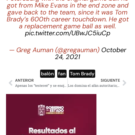
got from Mike Evans in the end zone and
gave back to the team, since it was Tom
Brady’s 600th career touchdown. He got
a replacement game ball as well.
pic.twitter.com/UBwJC5iuCp
— Greg Auman (@gregauman)
October
24, 2021
balón
,
fan
,
Tom Brady
ANTERIOR
SIGUIENTE
Apenas los “testereé” y se enojaron muchísimo en la UNAM
Los domina el afán autoritario; responde AMLO a Claudio X. González