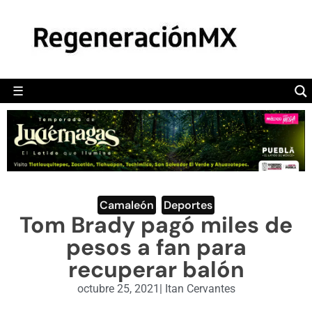
MÉXICO
POLÍTICA
MUNDO
☰
RegeneraciónMX
Sitio de noticias libre e independiente
CAMALEÓN
OPINIÓN
DEPORTES
ENGLISH SECTION
Camaleón
,
Deportes
Tom Brady pagó miles de
VIDEOS
pesos a fan para
recuperar balón
octubre 25, 2021
|
Itan Cervantes