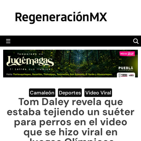
MÉXICO
POLÍTICA
MUNDO
☰
RegeneraciónMX
Sitio de noticias libre e independiente
CAMALEÓN
OPINIÓN
DEPORTES
ENGLISH SECTION
Camaleón
,
Deportes
,
Video Viral
Tom Daley revela que
VIDEOS
estaba tejiendo un suéter
para perros en el video
que se hizo viral en