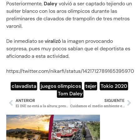
Posteriormente,
Daley
volvió a ser captado tejiendo un
suéter blanco con los aros olímpicos durante las
preliminares de clavados de trampolín de tres metros
varonil.
De inmediato se
viralizó
la imagen provocando
sorpresa, pues muy pocos sabían que el deportista es
aficionado a esta actividad.
https://twitter.com/nikarfi/status/1421712789165395970
clavadista
,
juegos olímpicos
,
tejer
,
Tokio 2020
,
Tom Daley
ANTERIOR
SIGUIENTE
El INE no está a la altura; presentaré iniciativa de reforma: AMLO
Cuidamos el medio ambiente en Dos Bocas: AMLO