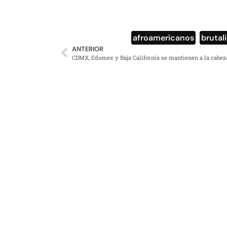
afroamericanos
,
brutal
ANTERIOR