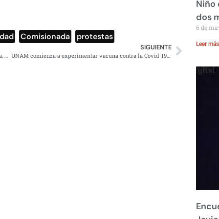
Niño 
dos 
6 de ma
idad
,
Comisionada
,
protestas
Leer más
SIGUIENTE
CDMX, Edomex y Baja California se mantienen a la cabeza: Salud
UNAM comienza a experimentar vacuna contra la Covid-19 en animales
Encue