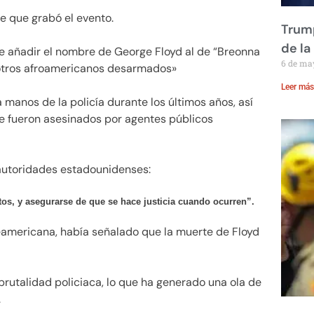
e que grabó el evento.
Trump
de la
e añadir el nombre de George Floyd al de “Breonna
6 de ma
 otros afroamericanos desarmados»
Leer más
 manos de la policía durante los últimos años, así
 fueron asesinados por agentes públicos
 autoridades estadounidenses:
tos, y asegurarse de que se hace justicia cuando ocurren”.
eamericana, había señalado que la muerte de Floyd
 brutalidad policiaca, lo que ha generado una ola de
.