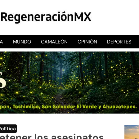
CA
MUNDO
CAMALEÓN
OPINIÓN
DEPORTES
RegeneraciónMX
Sitio de noticias libre e independiente
Política
etener los asesinatos