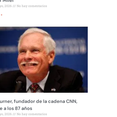
r Milei
yo, 2026
No hay comentarios
 »
urner, fundador de la cadena CNN,
 a los 87 años
yo, 2026
No hay comentarios