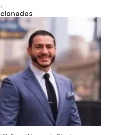
 »
acionados