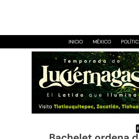
INICIO
MÉXICO
POLÍTI
Bachelet ordena d