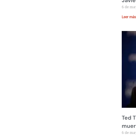
Javie
6 de ma
Leer más
Ted T
muere
6 de ma