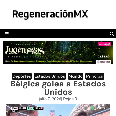
MÉXICO
POLÍTICA
MUNDO
☰
RegeneraciónMX
Sitio de noticias libre e independiente
CAMALEÓN
OPINIÓN
DEPORTES
ENGLISH SECTION
Deportes
,
Estados Unidos
,
Mundo
,
Principal
Bélgica golea a Estados
VIDEOS
Unidos
julio 7, 2026
|
Rojas R