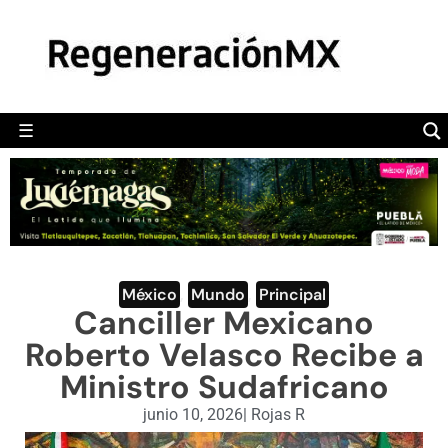
MÉXICO
POLÍTICA
MUNDO
☰
RegeneraciónMX
Sitio de noticias libre e independiente
CAMALEÓN
OPINIÓN
DEPORTES
ENGLISH SECTION
México
,
Mundo
,
Principal
Canciller Mexicano
VIDEOS
Roberto Velasco Recibe a
Ministro Sudafricano
junio 10, 2026
|
Rojas R