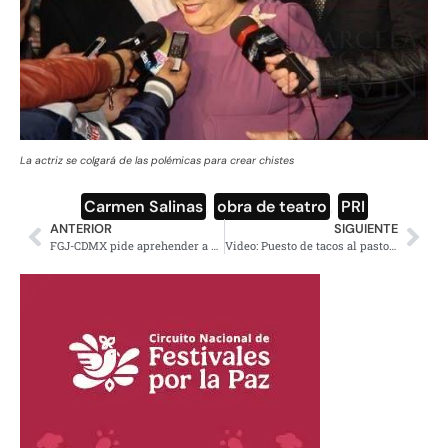
La actriz se colgará de las polémicas para crear chistes
Carmen Salinas
,
obra de teatro
,
PRI
ANTERIOR
SIGUIENTE
FGJ-CDMX pide aprehender a menor que intentó ingresar con pistola a Six Flags
Video: Puesto de tacos al pastor causa furor en Alemania