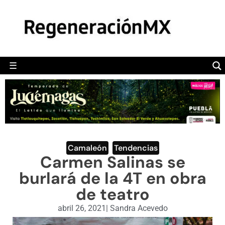
MÉXICO
POLÍTICA
MUNDO
☰
RegeneraciónMX
Sitio de noticias libre e independiente
CAMALEÓN
OPINIÓN
DEPORTES
ENGLISH SECTION
Camaleón
,
Tendencias
Carmen Salinas se
VIDEOS
burlará de la 4T en obra
de teatro
abril 26, 2021
|
Sandra Acevedo