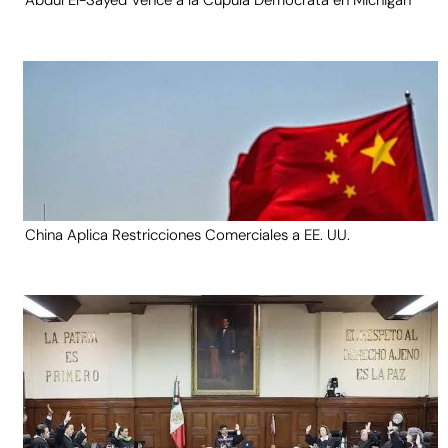
Abdul El-Sayed Vence a la Cúpula Demócrata en Michigan
China Aplica Restricciones Comerciales a EE. UU.