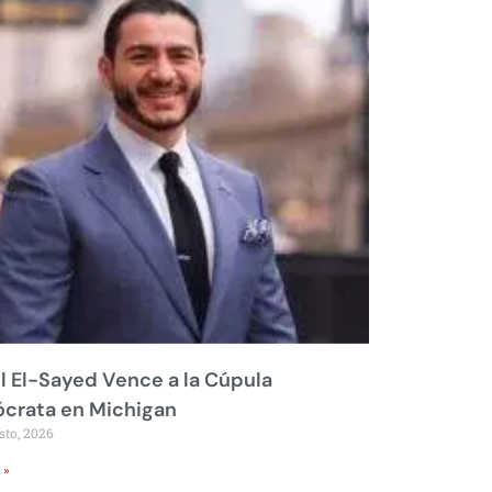
 El-Sayed Vence a la Cúpula
crata en Michigan
sto, 2026
 »