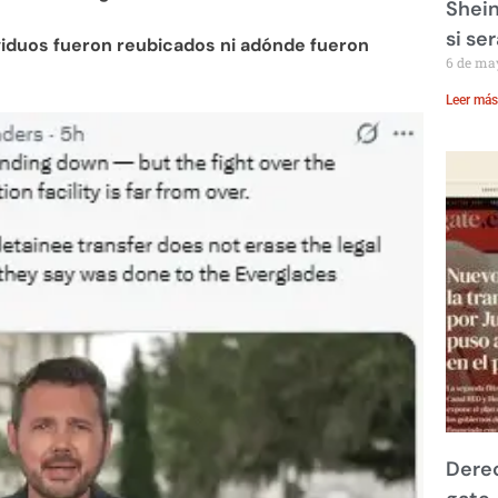
Shein
si se
viduos fueron reubicados ni adónde fueron
6 de ma
Leer más
Derec