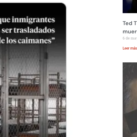
Ted T
muere
6 de ma
Leer más