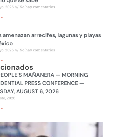
 lo que se sabe
yo, 2026
No hay comentarios
 »
 amenazan arrecifes, lagunas y playas
éxico
yo, 2026
No hay comentarios
 »
acionados
PEOPLE’S MAÑANERA — MORNING
IDENTIAL PRESS CONFERENCE —
SDAY, AUGUST 6, 2026
sto, 2026
 »