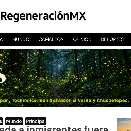
CA
MUNDO
CAMALEÓN
OPINIÓN
DEPORTES
RegeneraciónMX
Sitio de noticias libre e independiente
s
,
Mundo
,
Principal
ada a inmigrantes fuera