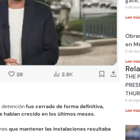
gate,
6 de ma
Leer más
Obras
en M
6 de ma
Leer más
Rel
THE 
PRES
THUR
6 de ago
e detención
fue cerrado de forma definitiva,
Leer más
e habían crecido en los últimos meses.
imes
que mantener las instalaciones resultaba