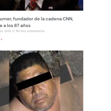
urner, fundador de la cadena CNN,
 a los 87 años
yo, 2026
No hay comentarios
 »