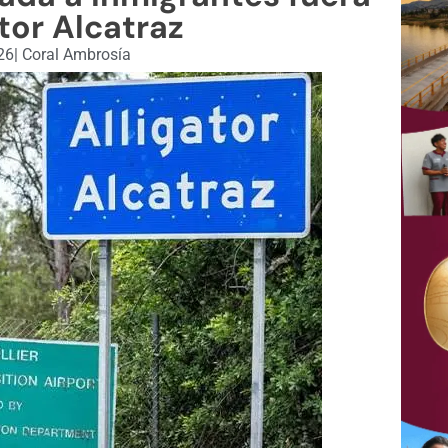
tor Alcatraz
26
|
Coral Ambrosía