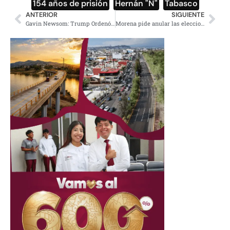
154 años de prisión
,
Hernán "N"
,
Tabasco
ANTERIOR
SIGUIENTE
Gavin Newsom: Trump Ordenó Investigación en su Contra
Morena pide anular las elecciones en 16 distritos de Coahuila