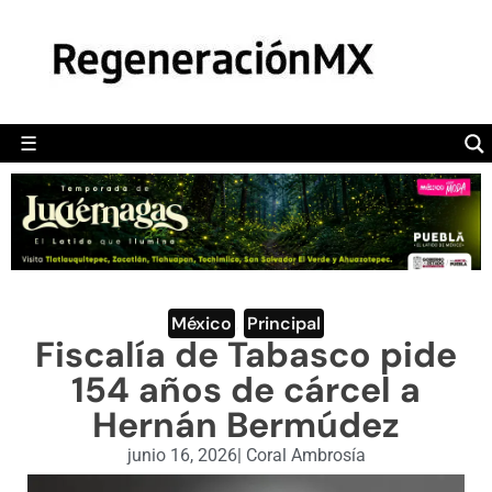
MÉXICO
POLÍTICA
MUNDO
☰
RegeneraciónMX
Sitio de noticias libre e independiente
CAMALEÓN
OPINIÓN
DEPORTES
ENGLISH SECTION
México
,
Principal
Fiscalía de Tabasco pide
VIDEOS
154 años de cárcel a
Hernán Bermúdez
junio 16, 2026
|
Coral Ambrosía