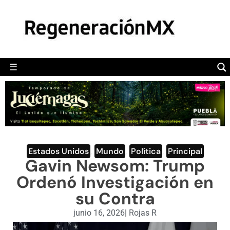
MÉXICO
POLÍTICA
MUNDO
☰
RegeneraciónMX
Sitio de noticias libre e independiente
CAMALEÓN
OPINIÓN
DEPORTES
ENGLISH SECTION
Estados Unidos
,
Mundo
,
Política
,
Principal
Gavin Newsom: Trump
VIDEOS
Ordenó Investigación en
su Contra
junio 16, 2026
|
Rojas R