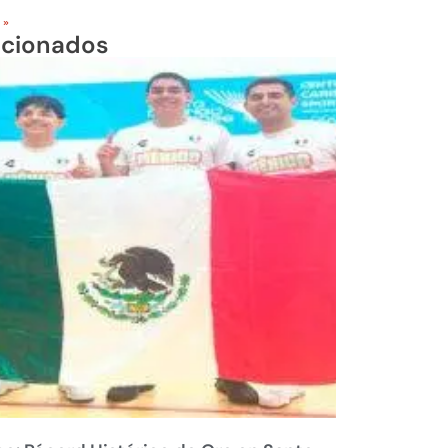
 »
acionados