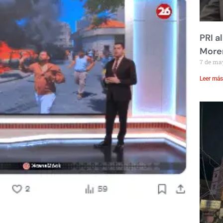
PRI a
Moren
7 de ma
Leer más