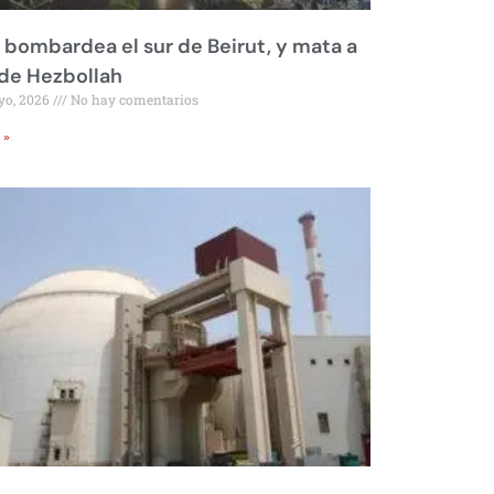
l bombardea el sur de Beirut, y mata a
 de Hezbollah
yo, 2026
No hay comentarios
 »