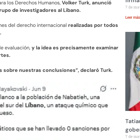
firma
para los Derechos Humanos,
Volker Turk, anunció
7 de ma
upo de investigadores al Líbano.
Leer más
ones del derecho internacional
realizadas por todos
.
de evaluación,
y la idea es precisamente examinar
rtes.
s sobre nuestras conclusiones”, declaró Turk.
Tatia
gobe
7 de ma