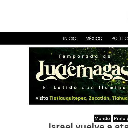
INICIO
MÉXICO
POLÍTI
Mundo
,
Princi
Israel vuelve a at