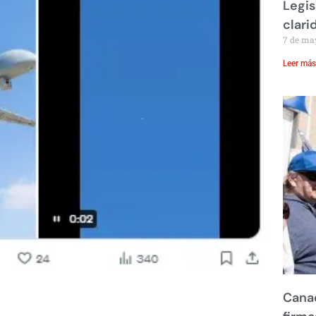
Legis
clari
7 de ma
Leer más
Canad