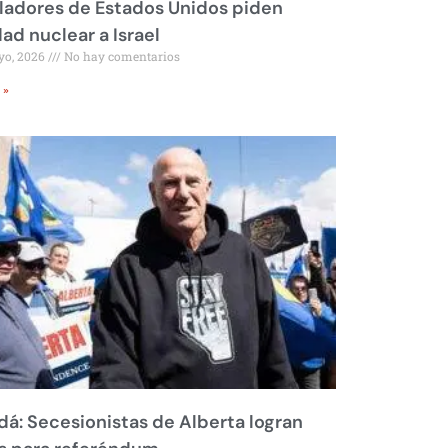
ladores de Estados Unidos piden
dad nuclear a Israel
yo, 2026
No hay comentarios
 »
á: Secesionistas de Alberta logran