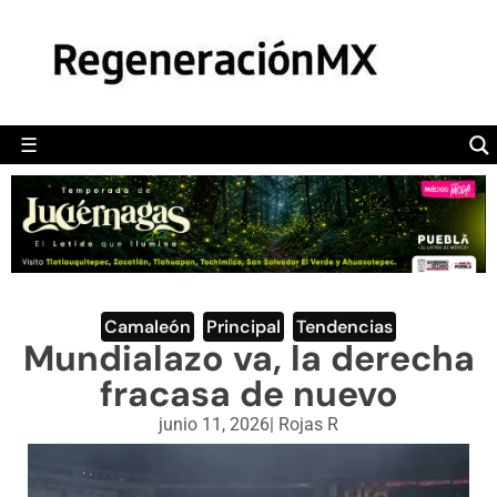
MÉXICO
POLÍTICA
MUNDO
☰
RegeneraciónMX
Sitio de noticias libre e independiente
CAMALEÓN
OPINIÓN
DEPORTES
ENGLISH SECTION
Camaleón
,
Principal
,
Tendencias
Mundialazo va, la derecha
VIDEOS
fracasa de nuevo
junio 11, 2026
|
Rojas R