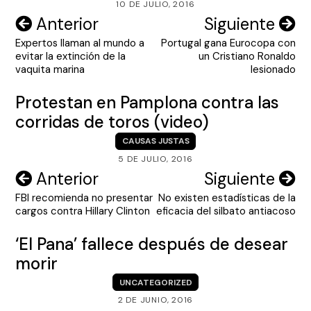
10 DE JULIO, 2016
Navegación
Anterior
Siguiente
Expertos llaman al mundo a
Portugal gana Eurocopa con
de
evitar la extinción de la
un Cristiano Ronaldo
entradas
vaquita marina
lesionado
Protestan en Pamplona contra las
corridas de toros (video)
CAUSAS JUSTAS
5 DE JULIO, 2016
Navegación
Anterior
Siguiente
FBI recomienda no presentar
No existen estadísticas de la
de
cargos contra Hillary Clinton
eficacia del silbato antiacoso
entradas
‘El Pana’ fallece después de desear
morir
UNCATEGORIZED
2 DE JUNIO, 2016