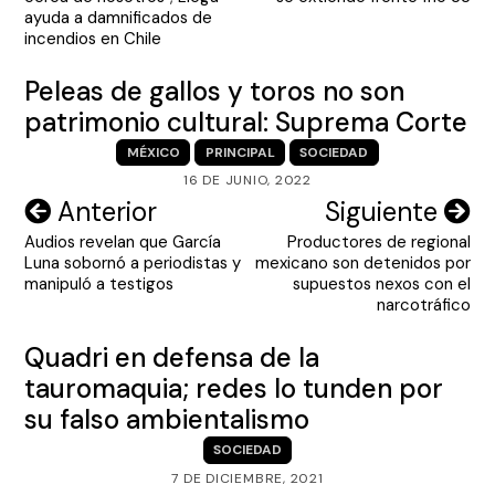
entradas
ayuda a damnificados de
incendios en Chile
Peleas de gallos y toros no son
patrimonio cultural: Suprema Corte
MÉXICO
PRINCIPAL
SOCIEDAD
16 DE JUNIO, 2022
Navegación
Anterior
Siguiente
Audios revelan que García
Productores de regional
de
Luna sobornó a periodistas y
mexicano son detenidos por
entradas
manipuló a testigos
supuestos nexos con el
narcotráfico
Quadri en defensa de la
tauromaquia; redes lo tunden por
su falso ambientalismo
SOCIEDAD
7 DE DICIEMBRE, 2021