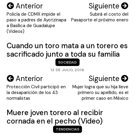
Navegación
Anterior
Siguiente
Policía de CDMX impide el
Subirá el costo del
de
paso a padres de Ayotzinapa
Pasaporte el próximo enero
entradas
a Basílica de Guadalupe
(Videos)
Cuando un toro mata a un torero es
sacrificado junto a toda su familia
SOCIEDAD
12 DE JULIO, 2016
Navegación
Anterior
Siguiente
Protección Civil participó en
Mujer logra que su hija lleve
de
la desaparición de los 43
primero su apellido, es el
entradas
normalistas
primer caso en México
Muere joven torero al recibir
cornada en el pecho (Video)
TENDENCIAS