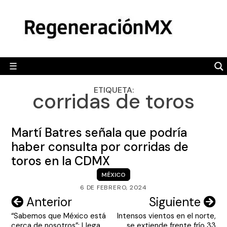
Skip
MÉXICO
to
content
POLÍTICA
MUNDO
☰
RegeneraciónMX
Sitio de noticias libre e independiente
CAMALEÓN
ETIQUETA:
corridas de toros
OPINIÓN
DEPORTES
Martí Batres señala que podría
ENGLISH SECTION
haber consulta por corridas de
toros en la CDMX
VIDEOS
MÉXICO
6 DE FEBRERO, 2024
Navegación
Anterior
Siguiente
“Sabemos que México está
Intensos vientos en el norte,
de
cerca de nosotros”; Llega
se extiende frente frío 33