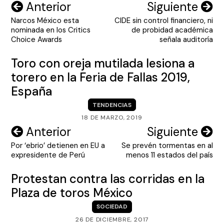
Navegación
Anterior
Siguiente
Narcos México esta
CIDE sin control financiero, ni
de
nominada en los Critics
de probidad académica
entradas
Choice Awards
señala auditoría
Toro con oreja mutilada lesiona a
torero en la Feria de Fallas 2019,
España
TENDENCIAS
18 DE MARZO, 2019
Navegación
Anterior
Siguiente
Por ‘ebrio’ detienen en EU a
Se prevén tormentas en al
de
expresidente de Perú
menos 11 estados del país
entradas
Protestan contra las corridas en la
Plaza de toros México
SOCIEDAD
26 DE DICIEMBRE, 2017