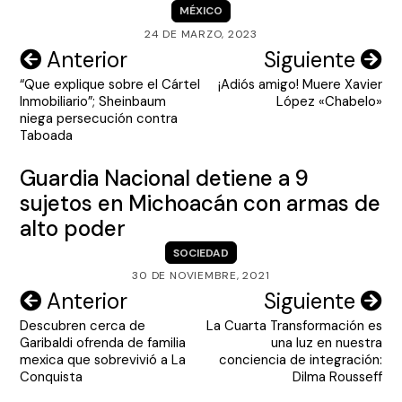
MÉXICO
24 DE MARZO, 2023
Navegación
Anterior
Siguiente
“Que explique sobre el Cártel
¡Adiós amigo! Muere Xavier
de
Inmobiliario”; Sheinbaum
López «Chabelo»
entradas
niega persecución contra
Taboada
Guardia Nacional detiene a 9
sujetos en Michoacán con armas de
alto poder
SOCIEDAD
30 DE NOVIEMBRE, 2021
Navegación
Anterior
Siguiente
Descubren cerca de
La Cuarta Transformación es
de
Garibaldi ofrenda de familia
una luz en nuestra
entradas
mexica que sobrevivió a La
conciencia de integración:
Conquista
Dilma Rousseff