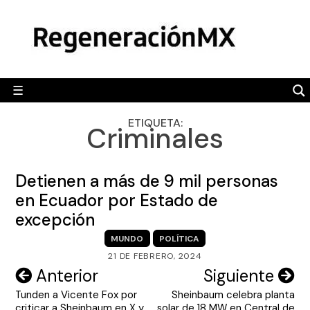
Skip
MÉXICO
to
content
POLÍTICA
MUNDO
☰
RegeneraciónMX
Sitio de noticias libre e independiente
CAMALEÓN
ETIQUETA:
Criminales
OPINIÓN
DEPORTES
Detienen a más de 9 mil personas
ENGLISH SECTION
en Ecuador por Estado de
excepción
VIDEOS
MUNDO
POLÍTICA
21 DE FEBRERO, 2024
Navegación
Anterior
Siguiente
Tunden a Vicente Fox por
Sheinbaum celebra planta
de
criticar a Sheinbaum en X y
solar de 18 MW en Central de