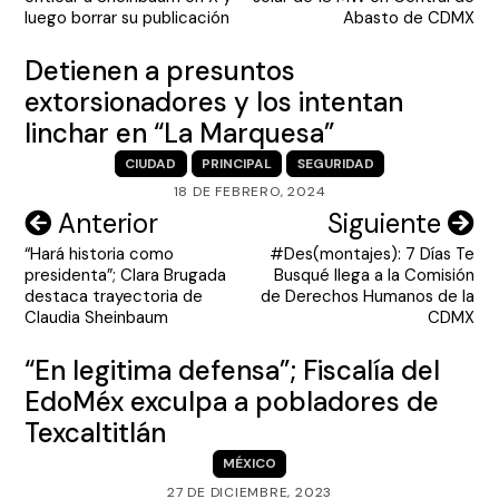
entradas
luego borrar su publicación
Abasto de CDMX
Detienen a presuntos
extorsionadores y los intentan
linchar en “La Marquesa”
CIUDAD
PRINCIPAL
SEGURIDAD
18 DE FEBRERO, 2024
Navegación
Anterior
Siguiente
“Hará historia como
#Des(montajes): 7 Días Te
de
presidenta”; Clara Brugada
Busqué llega a la Comisión
entradas
destaca trayectoria de
de Derechos Humanos de la
Claudia Sheinbaum
CDMX
“En legitima defensa”; Fiscalía del
EdoMéx exculpa a pobladores de
Texcaltitlán
MÉXICO
27 DE DICIEMBRE, 2023