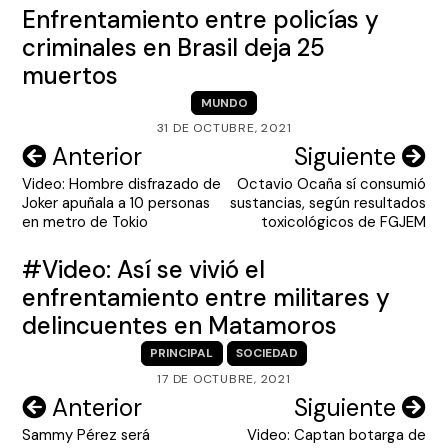
Enfrentamiento entre policías y
criminales en Brasil deja 25
muertos
MUNDO
31 DE OCTUBRE, 2021
Navegación
Anterior
Siguiente
Video: Hombre disfrazado de
Octavio Ocaña sí consumió
de
Joker apuñala a 10 personas
sustancias, según resultados
entradas
en metro de Tokio
toxicológicos de FGJEM
#Video: Así se vivió el
enfrentamiento entre militares y
delincuentes en Matamoros
PRINCIPAL
SOCIEDAD
17 DE OCTUBRE, 2021
Navegación
Anterior
Siguiente
Sammy Pérez será
Video: Captan botarga de
de