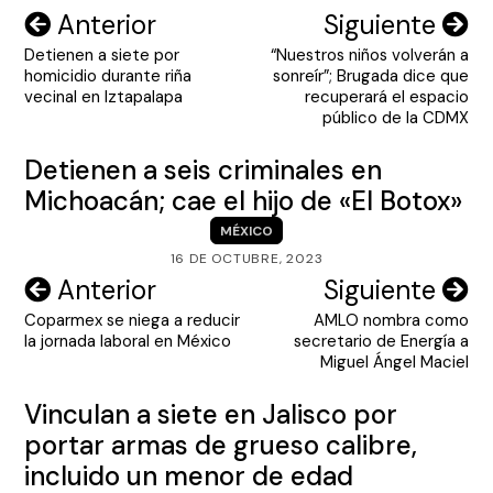
Navegación
Anterior
Siguiente
Detienen a siete por
“Nuestros niños volverán a
de
homicidio durante riña
sonreír”; Brugada dice que
entradas
vecinal en Iztapalapa
recuperará el espacio
público de la CDMX
Detienen a seis criminales en
Michoacán; cae el hijo de «El Botox»
MÉXICO
16 DE OCTUBRE, 2023
Navegación
Anterior
Siguiente
Coparmex se niega a reducir
AMLO nombra como
de
la jornada laboral en México
secretario de Energía a
entradas
Miguel Ángel Maciel
Vinculan a siete en Jalisco por
portar armas de grueso calibre,
incluido un menor de edad