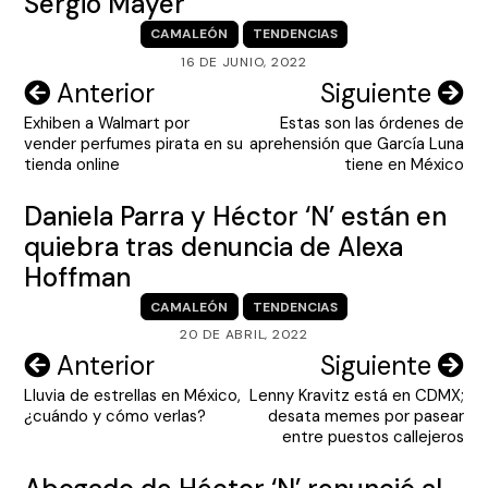
Sergio Mayer
CAMALEÓN
TENDENCIAS
16 DE JUNIO, 2022
Navegación
Anterior
Siguiente
Exhiben a Walmart por
Estas son las órdenes de
de
vender perfumes pirata en su
aprehensión que García Luna
entradas
tienda online
tiene en México
Daniela Parra y Héctor ‘N’ están en
quiebra tras denuncia de Alexa
Hoffman
CAMALEÓN
TENDENCIAS
20 DE ABRIL, 2022
Navegación
Anterior
Siguiente
Lluvia de estrellas en México,
Lenny Kravitz está en CDMX;
de
¿cuándo y cómo verlas?
desata memes por pasear
entradas
entre puestos callejeros