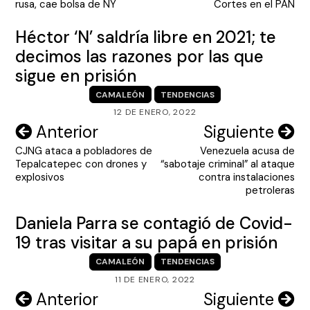
entradas
rusa, cae bolsa de NY
Cortes en el PAN
Héctor ‘N’ saldría libre en 2021; te
decimos las razones por las que
sigue en prisión
CAMALEÓN
TENDENCIAS
12 DE ENERO, 2022
Navegación
Anterior
Siguiente
CJNG ataca a pobladores de
Venezuela acusa de
de
Tepalcatepec con drones y
“sabotaje criminal” al ataque
entradas
explosivos
contra instalaciones
petroleras
Daniela Parra se contagió de Covid-
19 tras visitar a su papá en prisión
CAMALEÓN
TENDENCIAS
11 DE ENERO, 2022
Navegación
Anterior
Siguiente