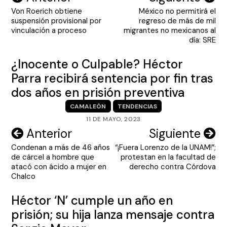
Von Roerich obtiene
México no permitirá el
de
suspensión provisional por
regreso de más de mil
entradas
vinculación a proceso
migrantes no mexicanos al
día: SRE
¿Inocente o Culpable? Héctor
Parra recibirá sentencia por fin tras
dos años en prisión preventiva
CAMALEÓN
TENDENCIAS
11 DE MAYO, 2023
Navegación
Anterior
Siguiente
Condenan a más de 46 años
“¡Fuera Lorenzo de la UNAM!”;
de
de cárcel a hombre que
protestan en la facultad de
entradas
atacó con ácido a mujer en
derecho contra Córdova
Chalco
Héctor ‘N’ cumple un año en
prisión; su hija lanza mensaje contra