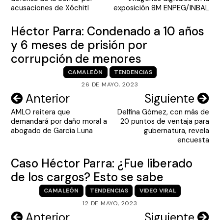
entradas
acusaciones de Xóchitl
exposición 8M ENPEG/INBAL
Héctor Parra: Condenado a 10 años
y 6 meses de prisión por
corrupción de menores
CAMALEÓN
TENDENCIAS
26 DE MAYO, 2023
Navegación
Anterior
Siguiente
AMLO reitera que
Delfina Gómez, con más de
de
demandará por daño moral a
20 puntos de ventaja para
entradas
abogado de García Luna
gubernatura, revela
encuesta
Caso Héctor Parra: ¿Fue liberado
de los cargos? Esto se sabe
CAMALEÓN
TENDENCIAS
VIDEO VIRAL
12 DE MAYO, 2023
Navegación
Anterior
Siguiente