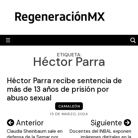
Skip
MÉXICO
to
content
POLÍTICA
MUNDO
☰
RegeneraciónMX
Sitio de noticias libre e independiente
CAMALEÓN
ETIQUETA:
Héctor Parra
OPINIÓN
DEPORTES
Héctor Parra recibe sentencia de
ENGLISH SECTION
más de 13 años de prisión por
abuso sexual
VIDEOS
CAMALEÓN
15 DE MARZO, 2024
Navegación
Anterior
Siguiente
Claudia Sheinbaum sale en
Docentes del INBAL exponen
de
defensa de la Semar por
imágenes digitales en la