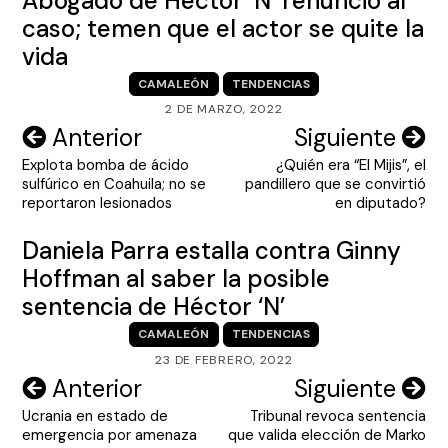
Abogado de Héctor ‘N’ renunció al
caso; temen que el actor se quite la
vida
CAMALEÓN
TENDENCIAS
2 DE MARZO, 2022
Navegación
Anterior
Siguiente
Explota bomba de ácido
¿Quién era “El Mijis”, el
de
sulfúrico en Coahuila; no se
pandillero que se convirtió
entradas
reportaron lesionados
en diputado?
Daniela Parra estalla contra Ginny
Hoffman al saber la posible
sentencia de Héctor ‘N’
CAMALEÓN
TENDENCIAS
23 DE FEBRERO, 2022
Navegación
Anterior
Siguiente
Ucrania en estado de
Tribunal revoca sentencia
de
emergencia por amenaza
que valida elección de Marko