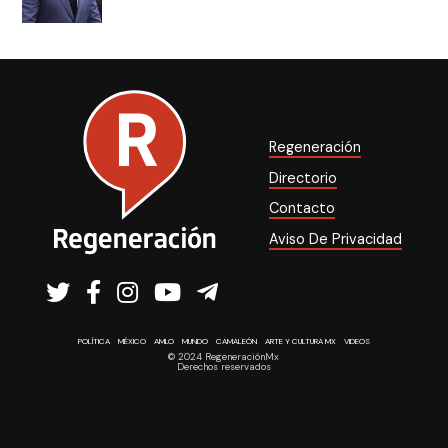
Regeneración
Directorio
Contacto
Aviso De Privacidad
POLÍTICA
MÉXICO
AMLO
MUNDO
CAMALEÓN
ARTE Y CULTURA MX
VIDEOS
© 2024 RegeneraciónMx
Derechos reservados