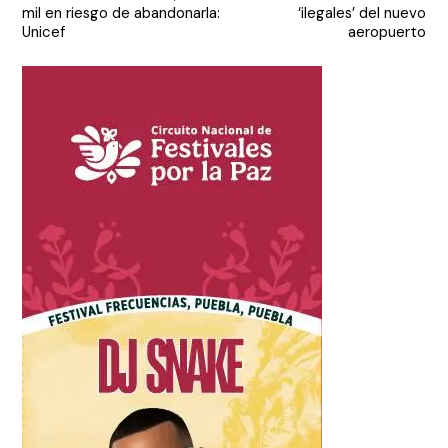
entradas
mil en riesgo de abandonarla:
‘ilegales’ del nuevo
Unicef
aeropuerto