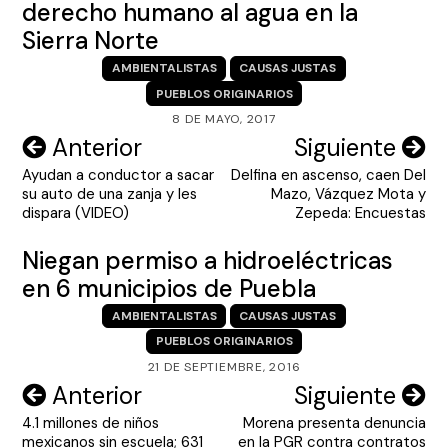
derecho humano al agua en la
Sierra Norte
AMBIENTALISTAS
CAUSAS JUSTAS
PUEBLOS ORIGINARIOS
8 DE MAYO, 2017
Navegación
Anterior
Siguiente
Ayudan a conductor a sacar
Delfina en ascenso, caen Del
de
su auto de una zanja y les
Mazo, Vázquez Mota y
entradas
dispara (VIDEO)
Zepeda: Encuestas
Niegan permiso a hidroeléctricas
en 6 municipios de Puebla
AMBIENTALISTAS
CAUSAS JUSTAS
PUEBLOS ORIGINARIOS
21 DE SEPTIEMBRE, 2016
Navegación
Anterior
Siguiente
4.1 millones de niños
Morena presenta denuncia
de
mexicanos sin escuela; 631
en la PGR contra contratos