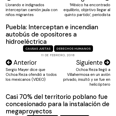
Llorando e indignados
‘México ha encontrado
de
interceptan camión jaula con
equilibrio, objetivo llegar al
entradas
niños migrantes
quinto partido’, periodista
Puebla: Interceptan e incendian
autobús de opositores a
hidroeléctrica
CAUSAS JUSTAS
DERECHOS HUMANOS
11 DE FEBRERO, 2018
Navegación
Anterior
Siguiente
Sergio Mayer dice que
Ochoa Reza llegó a
de
Ochoa Reza ofendió a todos
Villahermosa en un avión
entradas
los mexicanos (VIDEO)
privado, insultó y se fue en
helicóptero
Casi 70% del territorio poblano fue
concesionado para la instalación de
megaproyectos