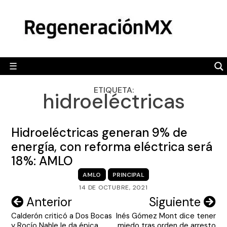
Skip
MÉXICO
to
content
POLÍTICA
MUNDO
☰
RegeneraciónMX
Sitio de noticias libre e independiente
CAMALEÓN
ETIQUETA:
hidroeléctricas
OPINIÓN
DEPORTES
Hidroeléctricas generan 9% de
ENGLISH SECTION
energía, con reforma eléctrica será
18%: AMLO
VIDEOS
AMLO
PRINCIPAL
14 DE OCTUBRE, 2021
Navegación
Anterior
Siguiente
Calderón criticó a Dos Bocas
Inés Gómez Mont dice tener
de
y Rocío Nahle le da épica
miedo tras orden de arresto