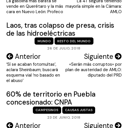
La gasolina más barata se
La 4T seguirá teniendo
de
vende en Querétaro y la más
mayoría simple en la Cámara:
entradas
cara en Nuevo León: Profeco
AMLO
Laos, tras colapso de presa, crisis
de las hidroeléctricas
MUNDO
RESTO DEL MUNDO
26 DE JULIO, 2018
Navegación
Anterior
Siguiente
‘Sí se acaban fotomultas’,
«Serán más corruptos» por
de
aclara Sheinbaum; buscará
plan de austeridad de AMLO:
entradas
esquema vial ‘no basado en
diputado del PRD
el abuso’
60% de territorio en Puebla
concesionado: CNPA
CAMPESINOS
CAUSAS JUSTAS
23 DE JUNIO, 2018
Navegación
Anterior
Siguiente