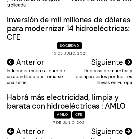
entradas
trolleada
Inversión de mil millones de dólares
para modernizar 14 hidroeléctricas:
CFE
SOCIEDAD
15 DE JULIO, 2021
Navegación
Anterior
Siguiente
Influencer muere al caer de
Decenas de muertos y
de
un acantilado por tomarse
desaparecidos por fuertes
entradas
una selfie
lluvias en Europa
Habrá más electricidad, limpia y
barata con hidroeléctricas : AMLO
AMLO
CFE
7 DE JUNIO, 2021
Navegación
Anterior
Siguiente