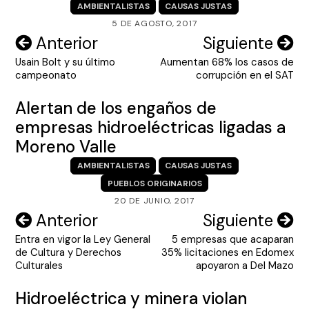
AMBIENTALISTAS
CAUSAS JUSTAS
5 DE AGOSTO, 2017
Navegación
Anterior
Siguiente
Usain Bolt y su último
Aumentan 68% los casos de
de
campeonato
corrupción en el SAT
entradas
Alertan de los engaños de
empresas hidroeléctricas ligadas a
Moreno Valle
AMBIENTALISTAS
CAUSAS JUSTAS
PUEBLOS ORIGINARIOS
20 DE JUNIO, 2017
Navegación
Anterior
Siguiente
Entra en vigor la Ley General
5 empresas que acaparan
de
de Cultura y Derechos
35% licitaciones en Edomex
entradas
Culturales
apoyaron a Del Mazo
Hidroeléctrica y minera violan