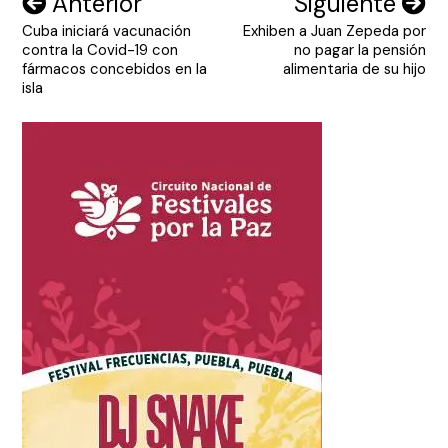
Navegación
Anterior
Siguiente
Cuba iniciará vacunación
Exhiben a Juan Zepeda por
de
contra la Covid-19 con
no pagar la pensión
entradas
fármacos concebidos en la
alimentaria de su hijo
isla