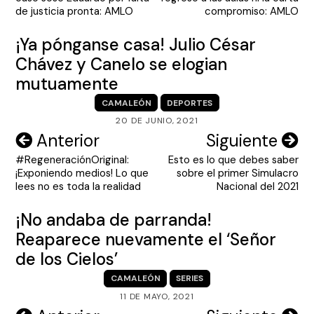
entradas
de justicia pronta: AMLO
compromiso: AMLO
¡Ya pónganse casa! Julio César
Chávez y Canelo se elogian
mutuamente
CAMALEÓN
DEPORTES
20 DE JUNIO, 2021
Navegación
Anterior
Siguiente
#RegeneraciónOriginal:
Esto es lo que debes saber
de
¡Exponiendo medios! Lo que
sobre el primer Simulacro
entradas
lees no es toda la realidad
Nacional del 2021
¡No andaba de parranda!
Reaparece nuevamente el ‘Señor
de los Cielos’
CAMALEÓN
SERIES
11 DE MAYO, 2021