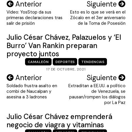
Navegación
Anterior
Siguiente
Video: YosStop da sus
Esto es lo que se verá en el
de
primeras declaraciones tras
Zócalo en el 3er aniversario
entradas
salir de prisión
de la Toma de Posesión
Julio César Chávez, Palazuelos y ‘El
Burro’ Van Rankin preparan
proyecto juntos
CAMALEÓN
DEPORTES
TENDENCIAS
17 DE OCTUBRE, 2021
Navegación
Anterior
Siguiente
Soldado frustra asalto en
Extraditan a EE.UU. a político
de
combi de Naucalpan y
de Venezuela, se
entradas
asesina a 3 ladrones
pausan/rompen los diálogos
por La Paz
Julio César Chávez emprenderá
negocio de viagra y vitaminas