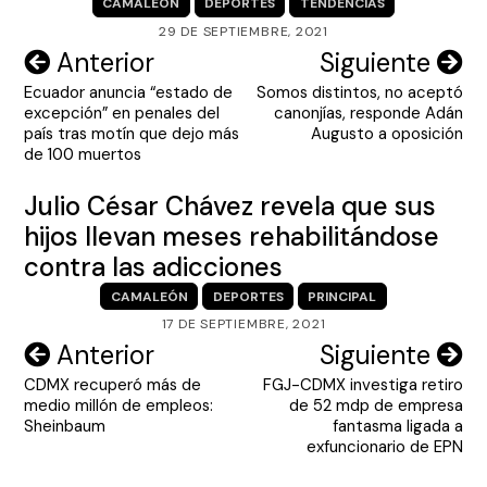
CAMALEÓN
DEPORTES
TENDENCIAS
29 DE SEPTIEMBRE, 2021
Navegación
Anterior
Siguiente
Ecuador anuncia “estado de
Somos distintos, no aceptó
de
excepción” en penales del
canonjías, responde Adán
entradas
país tras motín que dejo más
Augusto a oposición
de 100 muertos
Julio César Chávez revela que sus
hijos llevan meses rehabilitándose
contra las adicciones
CAMALEÓN
DEPORTES
PRINCIPAL
17 DE SEPTIEMBRE, 2021
Navegación
Anterior
Siguiente
CDMX recuperó más de
FGJ-CDMX investiga retiro
de
medio millón de empleos:
de 52 mdp de empresa
entradas
Sheinbaum
fantasma ligada a
exfuncionario de EPN