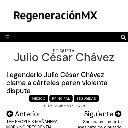
Skip
MÉXICO
to
content
POLÍTICA
MUNDO
☰
RegeneraciónMX
Sitio de noticias libre e independiente
CAMALEÓN
ETIQUETA:
Julio César Chávez
OPINIÓN
DEPORTES
Legendario Julio César Chávez
ENGLISH SECTION
clama a cárteles paren violenta
disputa
VIDEOS
MÉXICO
PRINCIPAL
SEGURIDAD
10 DE DICIEMBRE, 2024
Navegación
Anterior
Siguiente
THE PEOPLE’S MAÑANERA –
Sheinbaum lamenta
de
MORNING PRESIDENTIAL
asesinato de diputado