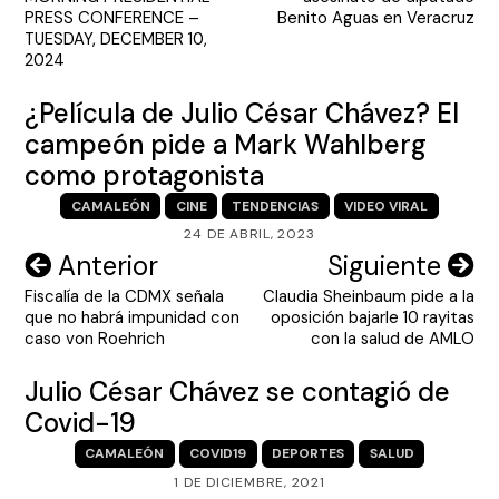
entradas
PRESS CONFERENCE –
Benito Aguas en Veracruz
TUESDAY, DECEMBER 10,
2024
¿Película de Julio César Chávez? El
campeón pide a Mark Wahlberg
como protagonista
CAMALEÓN
CINE
TENDENCIAS
VIDEO VIRAL
24 DE ABRIL, 2023
Navegación
Anterior
Siguiente
Fiscalía de la CDMX señala
Claudia Sheinbaum pide a la
de
que no habrá impunidad con
oposición bajarle 10 rayitas
entradas
caso von Roehrich
con la salud de AMLO
Julio César Chávez se contagió de
Covid-19
CAMALEÓN
COVID19
DEPORTES
SALUD
1 DE DICIEMBRE, 2021