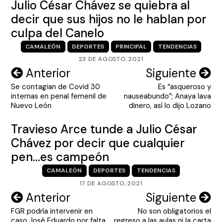
Julio César Chávez se quiebra al
decir que sus hijos no le hablan por
culpa del Canelo
CAMALEÓN
DEPORTES
PRINCIPAL
TENDENCIAS
23 DE AGOSTO, 2021
Navegación
Anterior
Siguiente
Se contagian de Covid 30
Es “asqueroso y
de
internas en penal femenil de
nauseabundo”; Anaya lava
entradas
Nuevo León
dinero, así lo dijo Lozano
Travieso Arce tunde a Julio César
Chávez por decir que cualquier
pen…es campeón
CAMALEÓN
DEPORTES
TENDENCIAS
17 DE AGOSTO, 2021
Navegación
Anterior
Siguiente
FGR podría intervenir en
No son obligatorios el
de
caso José Eduardo por falta
regreso a las aulas ni la carta