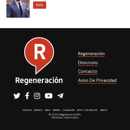
MÁS
Regeneración
Directorio
Contacto
Aviso De Privacidad
POLÍTICA
MÉXICO
AMLO
MUNDO
CAMALEÓN
ARTE Y CULTURA MX
VIDEOS
© 2024 RegeneraciónMx
Derechos reservados