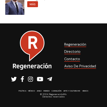
MÁS
Regeneración
Directorio
Contacto
Aviso De Privacidad
POLÍTICA
MÉXICO
AMLO
MUNDO
CAMALEÓN
ARTE Y CULTURA MX
VIDEOS
© 2024 RegeneraciónMx
Derechos reservados