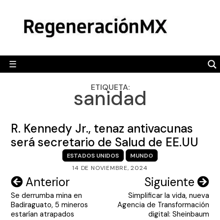
Skip
MÉXICO
to
content
POLÍTICA
MUNDO
☰
RegeneraciónMX
Sitio de noticias libre e independiente
CAMALEÓN
ETIQUETA:
sanidad
OPINIÓN
DEPORTES
R. Kennedy Jr., tenaz antivacunas
ENGLISH SECTION
será secretario de Salud de EE.UU
ESTADOS UNIDOS
MUNDO
VIDEOS
14 DE NOVIEMBRE, 2024
Navegación
Anterior
Siguiente
Se derrumba mina en
Simplificar la vida, nueva
de
Badiraguato, 5 mineros
Agencia de Transformación
entradas
estarían atrapados
digital: Sheinbaum