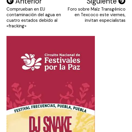
Navegación
Anterior
Siguiente
Comprueban en EU
Foro sobre Maíz Transgénico
de
contaminación del agua en
en Texcoco este viernes,
entradas
cuatro estados debido al
invitan especialistas
«fracking»