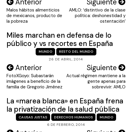
Navegación
Anterior
Siguiente
Malos hábitos alimenticios
AMLO: ‘distintivo de la clase
de
de mexicanos, producto de
política: deshonestidad y
entradas
la pobreza
ostentación’
Miles marchan en defensa de lo
público y vs recortes en España
MUNDO
RESTO DEL MUNDO
26 DE ABRIL, 2014
Navegación
Anterior
Siguiente
FotoXGoyo: Subastarán
Actual régimen mantiene a la
de
imágenes a beneficio de la
gente apenas para
entradas
familia de Gregorio Jiménez
sobrevivir: AMLO
La «marea blanca» en España frena
la privatización de la salud pública
CAUSAS JUSTAS
DERECHOS HUMANOS
MUNDO
6 DE FEBRERO, 2014