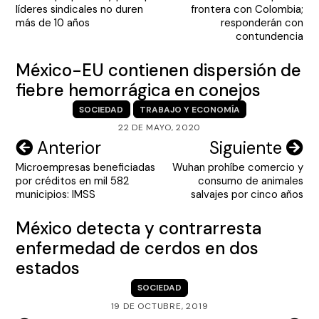
de
líderes sindicales no duren
frontera con Colombia;
entradas
más de 10 años
responderán con
contundencia
México-EU contienen dispersión de
fiebre hemorrágica en conejos
SOCIEDAD
TRABAJO Y ECONOMÍA
22 DE MAYO, 2020
Navegación
Anterior
Siguiente
Microempresas beneficiadas
Wuhan prohíbe comercio y
de
por créditos en mil 582
consumo de animales
entradas
municipios: IMSS
salvajes por cinco años
México detecta y contrarresta
enfermedad de cerdos en dos
estados
SOCIEDAD
19 DE OCTUBRE, 2019