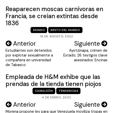
Reaparecen moscas carnívoras en
Francia, se creían extintas desde
1836
MUNDO
RESTO DEL MUNDO
18 DE AGOSTO, 2022
Navegación
Anterior
Siguiente
Estudiantes son detenidos
Ayotzinapa, crimen de
de
por explotar sexualmente a
Estado; 26 testigos clave
entradas
compañera en universidad
asesinados: Encinas
de Tabasco
Empleada de H&M exhibe que las
prendas de la tienda tienen piojos
CAMALEÓN
TENDENCIAS
4 DE ENERO, 2022
Navegación
Anterior
Siguiente
Morena propone ley para que
Venezuela moviliza tropas en