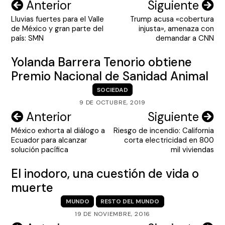
Navegación
Anterior
Siguiente
Lluvias fuertes para el Valle
Trump acusa «cobertura
de
de México y gran parte del
injusta», amenaza con
entradas
país: SMN
demandar a CNN
Yolanda Barrera Tenorio obtiene
Premio Nacional de Sanidad Animal
SOCIEDAD
9 DE OCTUBRE, 2019
Navegación
Anterior
Siguiente
México exhorta al diálogo a
Riesgo de incendio: California
de
Ecuador para alcanzar
corta electricidad en 800
entradas
solución pacífica
mil viviendas
El inodoro, una cuestión de vida o
muerte
MUNDO
RESTO DEL MUNDO
19 DE NOVIEMBRE, 2016