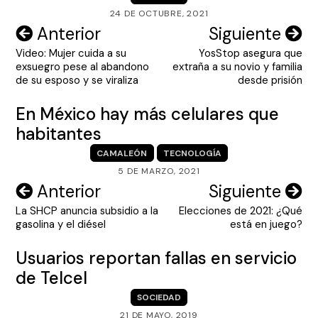
24 DE OCTUBRE, 2021
Navegación
Anterior
Siguiente
Video: Mujer cuida a su
YosStop asegura que
de
exsuegro pese al abandono
extraña a su novio y familia
entradas
de su esposo y se viraliza
desde prisión
En México hay más celulares que
habitantes
CAMALEÓN
TECNOLOGÍA
5 DE MARZO, 2021
Navegación
Anterior
Siguiente
La SHCP anuncia subsidio a la
Elecciones de 2021: ¿Qué
de
gasolina y el diésel
está en juego?
entradas
Usuarios reportan fallas en servicio
de Telcel
SOCIEDAD
21 DE MAYO, 2019