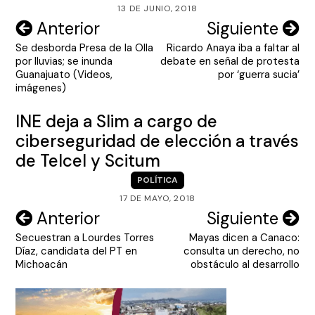
13 DE JUNIO, 2018
Navegación
Anterior
Siguiente
Se desborda Presa de la Olla
Ricardo Anaya iba a faltar al
de
por lluvias; se inunda
debate en señal de protesta
entradas
Guanajuato (Videos,
por ‘guerra sucia’
imágenes)
INE deja a Slim a cargo de
ciberseguridad de elección a través
de Telcel y Scitum
POLÍTICA
17 DE MAYO, 2018
Navegación
Anterior
Siguiente
Secuestran a Lourdes Torres
Mayas dicen a Canaco:
de
Díaz, candidata del PT en
consulta un derecho, no
entradas
Michoacán
obstáculo al desarrollo