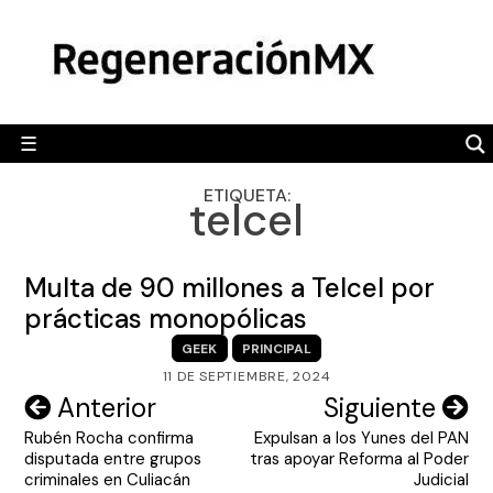
Skip
MÉXICO
to
content
POLÍTICA
MUNDO
☰
RegeneraciónMX
Sitio de noticias libre e independiente
CAMALEÓN
ETIQUETA:
telcel
OPINIÓN
DEPORTES
Multa de 90 millones a Telcel por
ENGLISH SECTION
prácticas monopólicas
GEEK
PRINCIPAL
VIDEOS
11 DE SEPTIEMBRE, 2024
Navegación
Anterior
Siguiente
Rubén Rocha confirma
Expulsan a los Yunes del PAN
de
disputada entre grupos
tras apoyar Reforma al Poder
entradas
criminales en Culiacán
Judicial