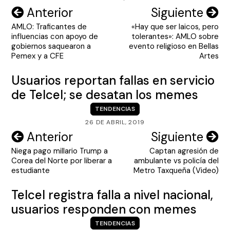
Navegación
Anterior
Siguiente
AMLO: Traficantes de
«Hay que ser laicos, pero
de
influencias con apoyo de
tolerantes»: AMLO sobre
entradas
gobiernos saquearon a
evento religioso en Bellas
Pemex y a CFE
Artes
Usuarios reportan fallas en servicio
de Telcel; se desatan los memes
TENDENCIAS
26 DE ABRIL, 2019
Navegación
Anterior
Siguiente
Niega pago millario Trump a
Captan agresión de
de
Corea del Norte por liberar a
ambulante vs policía del
entradas
estudiante
Metro Taxqueña (Video)
Telcel registra falla a nivel nacional,
usuarios responden con memes
TENDENCIAS