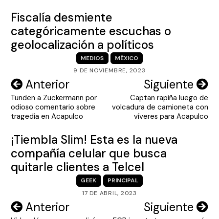
Fiscalía desmiente
categóricamente escuchas o
geolocalización a políticos
MEDIOS
MÉXICO
9 DE NOVIEMBRE, 2023
Navegación
Anterior
Siguiente
Tunden a Zuckermann por
Captan rapiña luego de
de
odioso comentario sobre
volcadura de camioneta con
entradas
tragedia en Acapulco
víveres para Acapulco
¡Tiembla Slim! Esta es la nueva
compañía celular que busca
quitarle clientes a Telcel
GEEK
PRINCIPAL
17 DE ABRIL, 2023
Navegación
Anterior
Siguiente