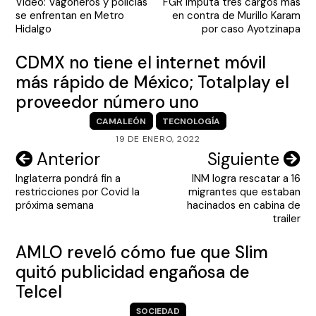
Video: Vagoneros y policías
FGR imputa tres cargos más
de
se enfrentan en Metro
en contra de Murillo Karam
entradas
Hidalgo
por caso Ayotzinapa
CDMX no tiene el internet móvil
más rápido de México; Totalplay el
proveedor número uno
CAMALEÓN
TECNOLOGÍA
19 DE ENERO, 2022
Navegación
Anterior
Siguiente
Inglaterra pondrá fin a
INM logra rescatar a 16
de
restricciones por Covid la
migrantes que estaban
entradas
próxima semana
hacinados en cabina de
trailer
AMLO reveló cómo fue que Slim
quitó publicidad engañosa de
Telcel
SOCIEDAD