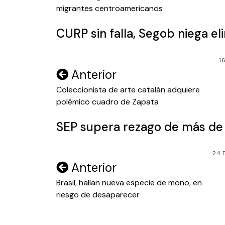
migrantes centroamericanos
entradas
CURP sin falla, Segob niega e
1
Navegación
Anterior
de
Coleccionista de arte catalán adquiere
polémico cuadro de Zapata
entradas
SEP supera rezago de más de 1
24 
Navegación
Anterior
de
Brasil, hallan nueva especie de mono, en
riesgo de desaparecer
entradas