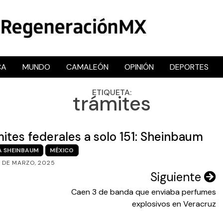
CA
MUNDO
CAMALEÓN
OPINIÓN
DEPORTES
RegeneraciónMX
Sitio de noticias libre e independiente
ETIQUETA:
trámites
mites federales a solo 151: Sheinbaum
A SHEINBAUM
MÉXICO
3 DE MARZO, 2025
Siguiente
Caen 3 de banda que enviaba perfumes
explosivos en Veracruz