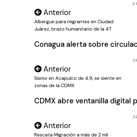
3
Navegación
Anterior
de
Albergue para migrantes en Ciudad
Juárez, brazo humanitario de la 4T
entradas
Conagua alerta sobre circulac
2
Navegación
Anterior
de
Sismo en Acapulco de 4.9, se siente en
zonas de la CDMX
entradas
CDMX abre ventanilla digital 
2
Navegación
Anterior
de
Rescata Migración a más de 2 mil