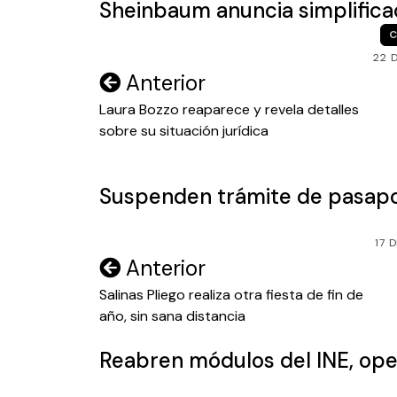
Sheinbaum anuncia simplifica
C
22 
Navegación
Anterior
de
Laura Bozzo reaparece y revela detalles
sobre su situación jurídica
entradas
Suspenden trámite de pasapo
17 
Navegación
Anterior
de
Salinas Pliego realiza otra fiesta de fin de
año, sin sana distancia
entradas
Reabren módulos del INE, ope