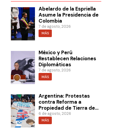
Abelardo de la Espriella
Asume la Presidencia de
Colombia
7 de agosto, 2026
MÁS
México y Perú
Restablecen Relaciones
Diplomáticas
7 de agosto, 2026
MÁS
Argentina: Protestas
contra Reforma a
Propiedad de Tierra de
Milei
6 de agosto, 2026
MÁS