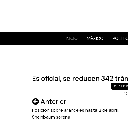
Skip
to
content
INICIO
MÉXICO
POLÍTI
Es oficial, se reducen 342 trá
CLAUDI
1
Navegación
Anterior
de
Posición sobre aranceles hasta 2 de abril,
Sheinbaum serena
entradas