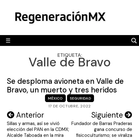
Skip
MÉXICO
to
content
POLÍTICA
MUNDO
☰
RegeneraciónMX
Sitio de noticias libre e independiente
CAMALEÓN
ETIQUETA:
Valle de Bravo
OPINIÓN
DEPORTES
Se desploma avioneta en Valle de
ENGLISH SECTION
Bravo, un muerto y tres heridos
MÉXICO
SEGURIDAD
VIDEOS
17 DE OCTUBRE, 2022
Navegación
Anterior
Siguiente
Sillas y armas, así se vivió
Fundador de Barras Praderas
de
elección del PAN en la CDMX;
gana concurso de
entradas
Alcalde Taboada en la mira
fisicoculturismo; se viraliza