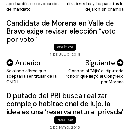
de
aprobación de revocación
ultraderecha y los panistas lo
entradas
de mandato
dejaron sin chamba
Candidata de Morena en Valle de
Bravo exige revisar elección “voto
por voto”
POLÍTICA
4 DE JULIO, 2018
Navegación
Anterior
Siguiente
Solalinde afirma que
Conoce al ‘Mijis’ el diputado
de
aceptaría ser titular de la
‘cholo’ que llegó al Congreso
entradas
CNDH
por Morena
Diputado del PRI busca realizar
complejo habitacional de lujo, la
idea es una ‘reserva natural privada’
POLÍTICA
2 DE MAYO, 2018