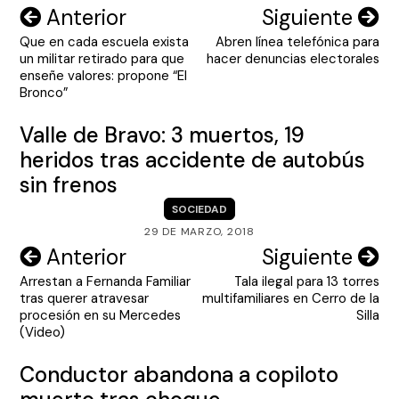
Navegación
Anterior
Siguiente
Que en cada escuela exista
Abren línea telefónica para
de
un militar retirado para que
hacer denuncias electorales
entradas
enseñe valores: propone “El
Bronco”
Valle de Bravo: 3 muertos, 19
heridos tras accidente de autobús
sin frenos
SOCIEDAD
29 DE MARZO, 2018
Navegación
Anterior
Siguiente
Arrestan a Fernanda Familiar
Tala ilegal para 13 torres
de
tras querer atravesar
multifamiliares en Cerro de la
entradas
procesión en su Mercedes
Silla
(Video)
Conductor abandona a copiloto