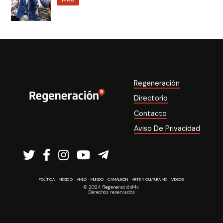
Regeneración
Directorio
Contacto
Aviso De Privacidad
POLÍTICA
MÉXICO
AMLO
MUNDO
CAMALEÓN
ARTE Y CULTURA MX
VIDEOS
© 2024 RegeneraciónMx
Derechos reservados