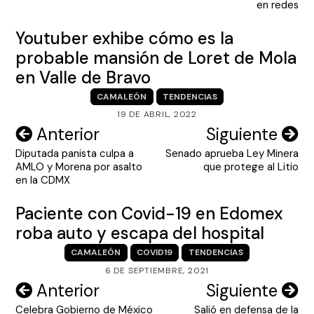
en redes
Youtuber exhibe cómo es la
probable mansión de Loret de Mola
en Valle de Bravo
CAMALEÓN
TENDENCIAS
19 DE ABRIL, 2022
Navegación
Anterior
Siguiente
Diputada panista culpa a
Senado aprueba Ley Minera
de
AMLO y Morena por asalto
que protege al Litio
entradas
en la CDMX
Paciente con Covid-19 en Edomex
roba auto y escapa del hospital
CAMALEÓN
COVID19
TENDENCIAS
6 DE SEPTIEMBRE, 2021
Navegación
Anterior
Siguiente
Celebra Gobierno de México
Salió en defensa de la