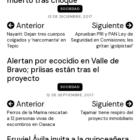
muerto tras choque
SOCIEDAD
13 DE DICIEMBRE, 2017
Navegación
Anterior
Siguiente
Nayarit: Dejan tres cuerpos
Aprueban PRI y PAN Ley de
de
colgados y ‘narcomanta’ en
Seguridad en Comisiones; les
entradas
Tepic
gritan ‘¡golpistas!’
Alertan por ecocidio en Valle de
Bravo; priisas están tras el
proyecto
SOCIEDAD
12 DE SEPTIEMBRE, 2017
Navegación
Anterior
Siguiente
Perros de la Marina rescatan
Tajamar tiene respiro del
de
a 12 personas vivas de
proyecto inmobiliario
entradas
escombros en Oaxaca
Eruviel Ávila invita a la quinceañera