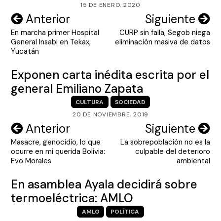
15 DE ENERO, 2020
Navegación
Anterior
Siguiente
En marcha primer Hospital
CURP sin falla, Segob niega
de
General Insabi en Tekax,
eliminación masiva de datos
entradas
Yucatán
Exponen carta inédita escrita por el
general Emiliano Zapata
CULTURA
SOCIEDAD
20 DE NOVIEMBRE, 2019
Navegación
Anterior
Siguiente
Masacre, genocidio, lo que
La sobrepoblación no es la
de
ocurre en mi querida Bolivia:
culpable del deterioro
entradas
Evo Morales
ambiental
En asamblea Ayala decidirá sobre
termoeléctrica: AMLO
AMLO
POLÍTICA