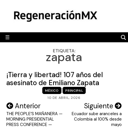
Skip
MÉXICO
to
content
POLÍTICA
MUNDO
☰
RegeneraciónMX
Sitio de noticias libre e independiente
CAMALEÓN
ETIQUETA:
zapata
OPINIÓN
DEPORTES
¡Tierra y libertad! 107 años del
ENGLISH SECTION
asesinato de Emiliano Zapata
MÉXICO
PRINCIPAL
VIDEOS
10 DE ABRIL, 2026
Navegación
Anterior
Siguiente
THE PEOPLE’S MAÑANERA —
Ecuador sube aranceles a
de
MORNING PRESIDENTIAL
Colombia al 100% desde
entradas
PRESS CONFERENCE —
mayo