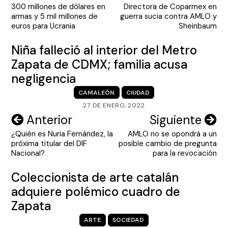
300 millones de dólares en
Directora de Coparmex en
de
armas y 5 mil millones de
guerra sucia contra AMLO y
entradas
euros para Ucrania
Sheinbaum
Niña falleció al interior del Metro
Zapata de CDMX; familia acusa
negligencia
CAMALEÓN
CIUDAD
27 DE ENERO, 2022
Navegación
Anterior
Siguiente
¿Quién es Nuria Fernández, la
AMLO no se opondrá a un
de
próxima titular del DIF
posible cambio de pregunta
entradas
Nacional?
para la revocación
Coleccionista de arte catalán
adquiere polémico cuadro de
Zapata
ARTE
SOCIEDAD