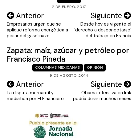
2 DE ENERO, 2017
Navegación
Anterior
Siguiente
Empresarios urgen que se
Desde hoy es vigente el
de
aplique reforma energética a
‘derecho a desconectarse’
entradas
pesar del gasolinazo
del trabajo en Francia
Zapata: maíz, azúcar y petróleo por
Francisco Pineda
COLUMNAS MEXICANAS
OPINIÓN
9 DE AGOSTO, 2014
Navegación
Anterior
Siguiente
La disputa mercantil y
Obama: ofensiva en Irak
de
mediática por El Financiero
podría durar muchos meses
entradas