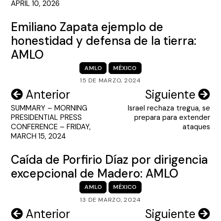
APRIL 10, 2026
Emiliano Zapata ejemplo de
honestidad y defensa de la tierra:
AMLO
AMLO
MÉXICO
15 DE MARZO, 2024
Navegación
Anterior
Siguiente
SUMMARY – MORNING
Israel rechaza tregua, se
de
PRESIDENTIAL PRESS
prepara para extender
entradas
CONFERENCE – FRIDAY,
ataques
MARCH 15, 2024
Caída de Porfirio Díaz por dirigencia
excepcional de Madero: AMLO
AMLO
MÉXICO
13 DE MARZO, 2024
Navegación
Anterior
Siguiente