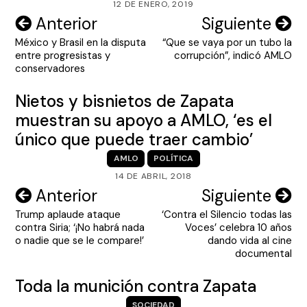
12 DE ENERO, 2019
Navegación
Anterior
Siguiente
México y Brasil en la disputa
“Que se vaya por un tubo la
de
entre progresistas y
corrupción”, indicó AMLO
entradas
conservadores
Nietos y bisnietos de Zapata
muestran su apoyo a AMLO, ‘es el
único que puede traer cambio’
AMLO
POLÍTICA
14 DE ABRIL, 2018
Navegación
Anterior
Siguiente
Trump aplaude ataque
‘Contra el Silencio todas las
de
contra Siria; ‘¡No habrá nada
Voces’ celebra 10 años
entradas
o nadie que se le compare!’
dando vida al cine
documental
Toda la munición contra Zapata
SOCIEDAD