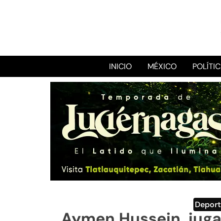
INICIO
MÉXICO
POLÍTI
Deport
Aymen Hussein, jugad