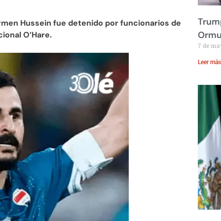
Trump
men Hussein fue detenido por funcionarios de
Ormu
cional O’Hare.
7 de ma
Leer más