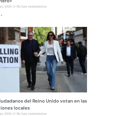
nero»
yo, 2026
No hay comentarios
 »
iudadanos del Reino Unido votan en las
iones locales
yo, 2026
No hay comentarios