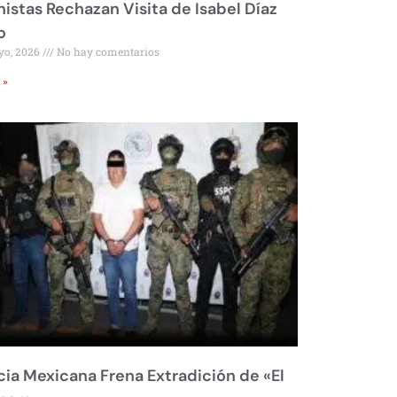
istas Rechazan Visita de Isabel Díaz
o
yo, 2026
No hay comentarios
 »
cia Mexicana Frena Extradición de «El