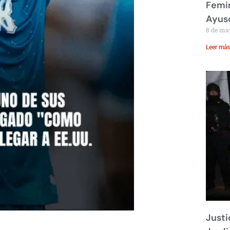
Femin
Ayus
8 de ma
Leer más
Justi