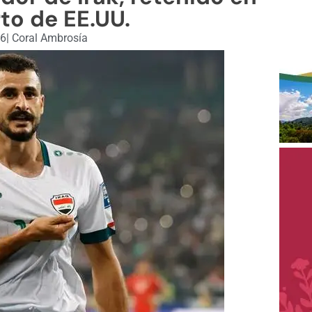
to de EE.UU.
26
|
Coral Ambrosía