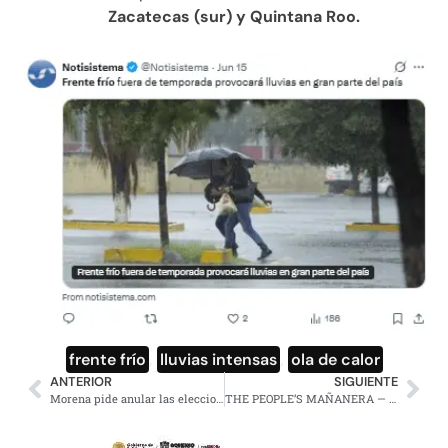
Zacatecas (sur) y Quintana Roo.
frente frío
,
lluvias intensas
,
ola de calor
ANTERIOR
SIGUIENTE
Morena pide anular las elecciones en 16 distritos de Coahuila
THE PEOPLE’S MAÑANERA — MORNING PRESIDENTIAL PRESS CONFERENCE — TUESDAY, JUNE 16, 2026