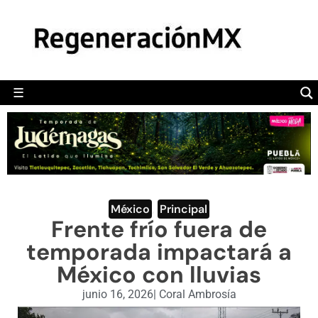
MÉXICO
POLÍTICA
MUNDO
☰
RegeneraciónMX
Sitio de noticias libre e independiente
CAMALEÓN
OPINIÓN
DEPORTES
ENGLISH SECTION
México
,
Principal
Frente frío fuera de
VIDEOS
temporada impactará a
México con lluvias
junio 16, 2026
|
Coral Ambrosía