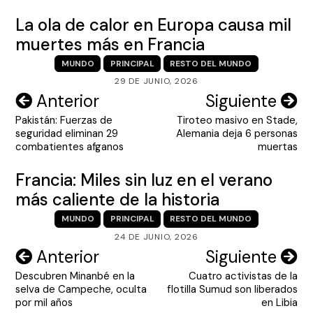
La ola de calor en Europa causa mil
muertes más en Francia
MUNDO
PRINCIPAL
RESTO DEL MUNDO
29 DE JUNIO, 2026
Navegación
Anterior
Siguiente
Pakistán: Fuerzas de
Tiroteo masivo en Stade,
de
seguridad eliminan 29
Alemania deja 6 personas
entradas
combatientes afganos
muertas
Francia: Miles sin luz en el verano
más caliente de la historia
MUNDO
PRINCIPAL
RESTO DEL MUNDO
24 DE JUNIO, 2026
Navegación
Anterior
Siguiente
Descubren Minanbé en la
Cuatro activistas de la
de
selva de Campeche, oculta
flotilla Sumud son liberados
entradas
por mil años
en Libia