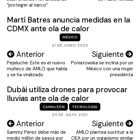
entradas
“proteger al narco”
Martí Batres anuncia medidas en la
CDMX ante ola de calor
MÉXICO
21 DE JUNIO, 2023
Navegación
Anterior
Siguiente
Pejeluche: Este es el nuevo
Poniatowska se inclina por un
de
muñeco de AMLO que habla
México con una mujer
entradas
y se ha viralizado
presidenta
Dubái utiliza drones para provocar
lluvias ante ola de calor
CAMALEÓN
TECNOLOGÍA
24 DE JULIO, 2021
Navegación
Anterior
Siguiente
Sammy Pérez debe más de
AMLO plantea sustituir a la
de
medio millón de pesos por
OEA por un organismo similar