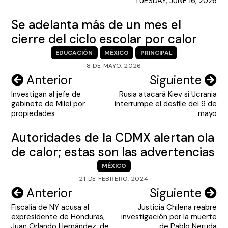
TUESDAY, JUNE 16, 2026
Se adelanta más de un mes el
cierre del ciclo escolar por calor
EDUCACIÓN
MÉXICO
PRINCIPAL
8 DE MAYO, 2026
Navegación
Anterior
Siguiente
Investigan al jefe de
Rusia atacará Kiev si Ucrania
de
gabinete de Milei por
interrumpe el desfile del 9 de
entradas
propiedades
mayo
Autoridades de la CDMX alertan ola
de calor; estas son las advertencias
MÉXICO
21 DE FEBRERO, 2024
Navegación
Anterior
Siguiente
Fiscalía de NY acusa al
Justicia Chilena reabre
de
expresidente de Honduras,
investigación por la muerte
Juan Orlando Hernández, de
de Pablo Neruda