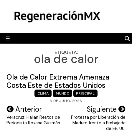
Skip
MÉXICO
to
content
POLÍTICA
MUNDO
☰
RegeneraciónMX
Sitio de noticias libre e independiente
CAMALEÓN
ETIQUETA:
ola de calor
OPINIÓN
DEPORTES
Ola de Calor Extrema Amenaza
ENGLISH SECTION
Costa Este de Estados Unidos
CLIMA
MUNDO
PRINCIPAL
VIDEOS
3 DE JULIO, 2026
Navegación
Anterior
Siguiente
Veracruz: Hallan Restos de
Protesta por Liberación de
de
Periodista Roxana Guzmán
Maduro frente a Embajada
entradas
de EE. UU.