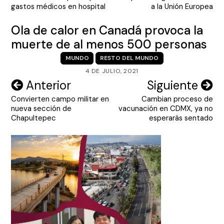
entradas
gastos médicos en hospital
a la Unión Europea
Ola de calor en Canadá provoca la
muerte de al menos 500 personas
MUNDO
RESTO DEL MUNDO
4 DE JULIO, 2021
Navegación
Anterior
Siguiente
Convierten campo militar en
Cambian proceso de
de
nueva sección de
vacunación en CDMX, ya no
entradas
Chapultepec
esperarás sentado