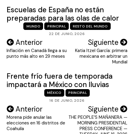
Escuelas de España no están
preparadas para las olas de calor
MUNDO
PRINCIPAL
RESTO DEL MUNDO
22 DE JUNIO, 2026
Navegación
Anterior
Siguiente
Inflación en Canadá llega a su
Katia Itzel García: primera
de
punto más alto en 29 meses
mexicana en arbitrar un
entradas
Mundial
Frente frío fuera de temporada
impactará a México con lluvias
MÉXICO
PRINCIPAL
16 DE JUNIO, 2026
Navegación
Anterior
Siguiente
Morena pide anular las
THE PEOPLE’S MAÑANERA —
de
elecciones en 16 distritos de
MORNING PRESIDENTIAL
entradas
Coahuila
PRESS CONFERENCE —