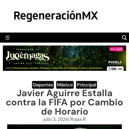
MÉXICO
POLÍTICA
MUNDO
☰
RegeneraciónMX
Sitio de noticias libre e independiente
CAMALEÓN
OPINIÓN
DEPORTES
ENGLISH SECTION
Deportes
,
México
,
Principal
Javier Aguirre Estalla
VIDEOS
contra la FIFA por Cambio
de Horario
julio 3, 2026
|
Rojas R