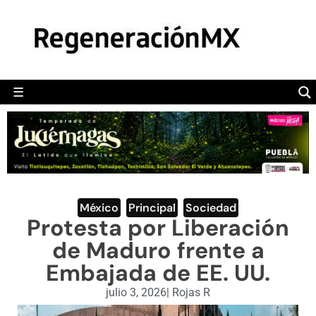
MÉXICO
POLÍTICA
MUNDO
☰
RegeneraciónMX
Sitio de noticias libre e independiente
CAMALEÓN
OPINIÓN
DEPORTES
ENGLISH SECTION
México
,
Principal
,
Sociedad
Protesta por Liberación
VIDEOS
de Maduro frente a
Embajada de EE. UU.
julio 3, 2026
|
Rojas R