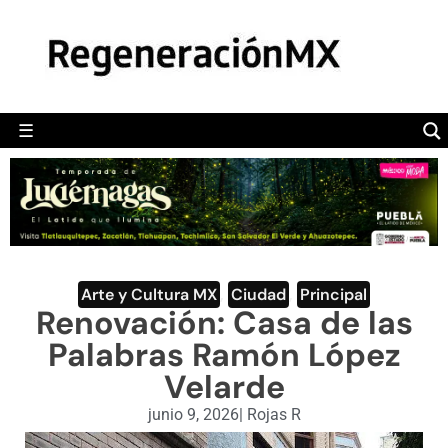
MÉXICO
POLÍTICA
MUNDO
☰
RegeneraciónMX
Sitio de noticias libre e independiente
CAMALEÓN
OPINIÓN
DEPORTES
ENGLISH SECTION
Arte y Cultura MX
,
Ciudad
,
Principal
Renovación: Casa de las
VIDEOS
Palabras Ramón López
Velarde
junio 9, 2026
|
Rojas R