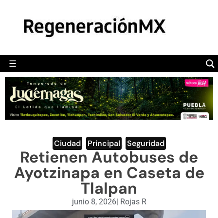
MÉXICO
POLÍTICA
MUNDO
☰
RegeneraciónMX
Sitio de noticias libre e independiente
CAMALEÓN
OPINIÓN
DEPORTES
ENGLISH SECTION
Ciudad
,
Principal
,
Seguridad
Retienen Autobuses de
VIDEOS
Ayotzinapa en Caseta de
Tlalpan
junio 8, 2026
|
Rojas R