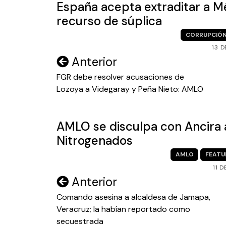
España acepta extraditar a Mé
recurso de súplica
CORRUPCIÓ
13 
Navegación
Anterior
de
FGR debe resolver acusaciones de
Lozoya a Videgaray y Peña Nieto: AMLO
entradas
AMLO se disculpa con Ancira a
Nitrogenados
AMLO
FEATU
11 
Navegación
Anterior
de
Comando asesina a alcaldesa de Jamapa,
Veracruz; la habían reportado como
entradas
secuestrada