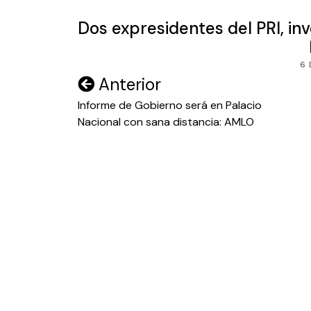
Dos expresidentes del PRI, in
6 
Navegación
Anterior
de
Informe de Gobierno será en Palacio
Nacional con sana distancia: AMLO
entradas