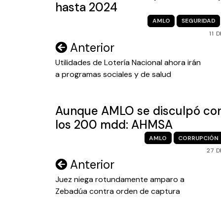
hasta 2024
AMLO
SEGURIDAD
11 
Navegación
Anterior
de
Utilidades de Lotería Nacional ahora irán
a programas sociales y de salud
entradas
Aunque AMLO se disculpó con 
los 200 mdd: AHMSA
AMLO
CORRUPCIÓN
27 
Navegación
Anterior
de
Juez niega rotundamente amparo a
Zebadúa contra orden de captura
entradas