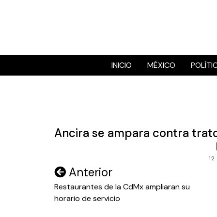
Skip
to
content
INICIO
MÉXICO
POLÍTI
Ancira se ampara contra trato
12
Navegación
Anterior
de
Restaurantes de la CdMx ampliaran su
horario de servicio
entradas