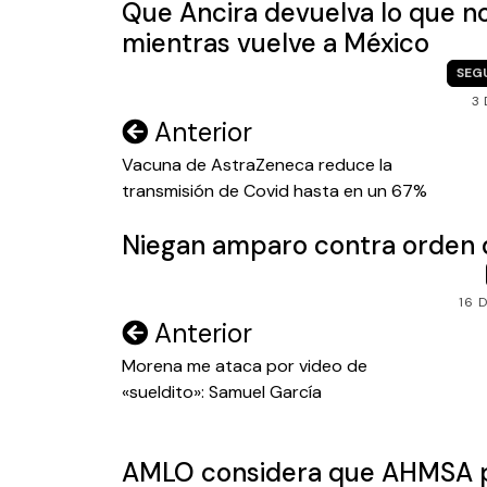
Que Ancira devuelva lo que n
mientras vuelve a México
SEG
3 
Navegación
Anterior
de
Vacuna de AstraZeneca reduce la
transmisión de Covid hasta en un 67%
entradas
Niegan amparo contra orden d
16 
Navegación
Anterior
de
Morena me ataca por video de
«sueldito»: Samuel García
entradas
AMLO considera que AHMSA p