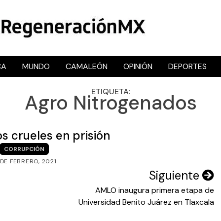
CA
MUNDO
CAMALEÓN
OPINIÓN
DEPORTES
RegeneraciónMX
Sitio de noticias libre e independiente
ETIQUETA:
Agro Nitrogenados
s crueles en prisión
CORRUPCIÓN
 DE FEBRERO, 2021
Siguiente
AMLO inaugura primera etapa de
Universidad Benito Juárez en Tlaxcala