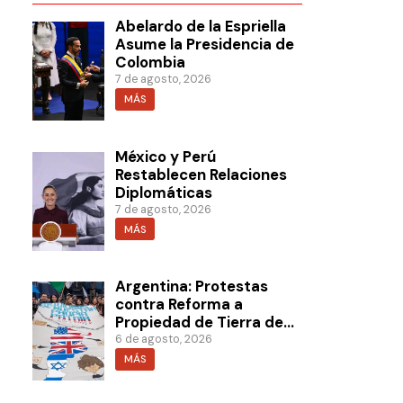
Abelardo de la Espriella
Asume la Presidencia de
Colombia
7 de agosto, 2026
MÁS
México y Perú
Restablecen Relaciones
Diplomáticas
7 de agosto, 2026
MÁS
Argentina: Protestas
contra Reforma a
Propiedad de Tierra de
Milei
6 de agosto, 2026
MÁS