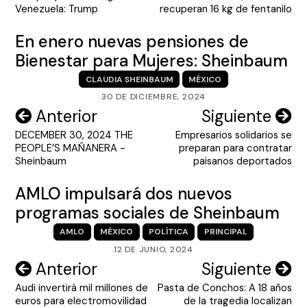
entradas
Venezuela: Trump
recuperan 16 kg de fentanilo
En enero nuevas pensiones de
Bienestar para Mujeres: Sheinbaum
CLAUDIA SHEINBAUM
MÉXICO
30 DE DICIEMBRE, 2024
Navegación
Anterior
Siguiente
DECEMBER 30, 2024 THE
Empresarios solidarios se
de
PEOPLE’S MAÑANERA -
preparan para contratar
entradas
Sheinbaum
paisanos deportados
AMLO impulsará dos nuevos
programas sociales de Sheinbaum
AMLO
MÉXICO
POLÍTICA
PRINCIPAL
12 DE JUNIO, 2024
Navegación
Anterior
Siguiente
Audi invertirá mil millones de
Pasta de Conchos: A 18 años
de
euros para electromovilidad
de la tragedia localizan