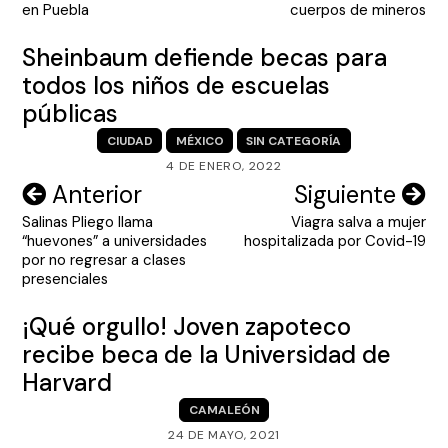
entradas
en Puebla
cuerpos de mineros
Sheinbaum defiende becas para
todos los niños de escuelas
públicas
CIUDAD
MÉXICO
SIN CATEGORÍA
4 DE ENERO, 2022
Navegación
Anterior
Siguiente
Salinas Pliego llama
Viagra salva a mujer
de
“huevones” a universidades
hospitalizada por Covid-19
entradas
por no regresar a clases
presenciales
¡Qué orgullo! Joven zapoteco
recibe beca de la Universidad de
Harvard
CAMALEÓN
24 DE MAYO, 2021