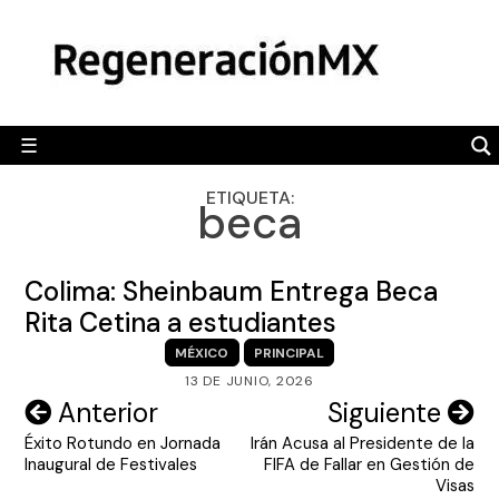
Skip
MÉXICO
to
content
POLÍTICA
MUNDO
☰
RegeneraciónMX
Sitio de noticias libre e independiente
CAMALEÓN
ETIQUETA:
beca
OPINIÓN
DEPORTES
Colima: Sheinbaum Entrega Beca
ENGLISH SECTION
Rita Cetina a estudiantes
MÉXICO
PRINCIPAL
VIDEOS
13 DE JUNIO, 2026
Navegación
Anterior
Siguiente
Éxito Rotundo en Jornada
Irán Acusa al Presidente de la
de
Inaugural de Festivales
FIFA de Fallar en Gestión de
entradas
Visas