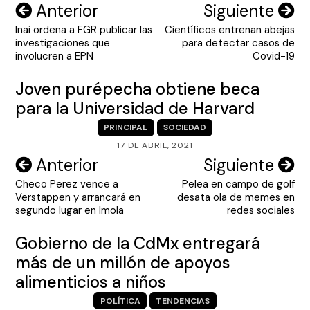
Navegación
Anterior
Siguiente
Inai ordena a FGR publicar las
Científicos entrenan abejas
de
investigaciones que
para detectar casos de
entradas
involucren a EPN
Covid-19
Joven purépecha obtiene beca
para la Universidad de Harvard
PRINCIPAL
SOCIEDAD
17 DE ABRIL, 2021
Navegación
Anterior
Siguiente
Checo Perez vence a
Pelea en campo de golf
de
Verstappen y arrancará en
desata ola de memes en
entradas
segundo lugar en Imola
redes sociales
Gobierno de la CdMx entregará
más de un millón de apoyos
alimenticios a niños
POLÍTICA
TENDENCIAS