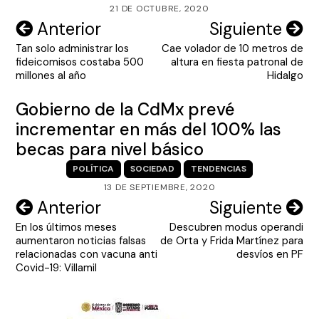
21 DE OCTUBRE, 2020
Navegación
Anterior
Siguiente
Tan solo administrar los
Cae volador de 10 metros de
de
fideicomisos costaba 500
altura en fiesta patronal de
entradas
millones al año
Hidalgo
Gobierno de la CdMx prevé
incrementar en más del 100% las
becas para nivel básico
POLÍTICA
SOCIEDAD
TENDENCIAS
13 DE SEPTIEMBRE, 2020
Navegación
Anterior
Siguiente
En los últimos meses
Descubren modus operandi
de
aumentaron noticias falsas
de Orta y Frida Martínez para
entradas
relacionadas con vacuna anti
desvíos en PF
Covid-19: Villamil