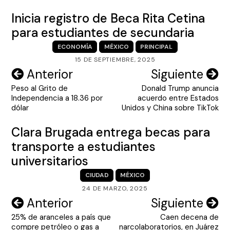
Inicia registro de Beca Rita Cetina
para estudiantes de secundaria
ECONOMÍA
MÉXICO
PRINCIPAL
15 DE SEPTIEMBRE, 2025
Navegación
Anterior
Siguiente
Peso al Grito de
Donald Trump anuncia
de
Independencia a 18.36 por
acuerdo entre Estados
entradas
dólar
Unidos y China sobre TikTok
Clara Brugada entrega becas para
transporte a estudiantes
universitarios
CIUDAD
MÉXICO
24 DE MARZO, 2025
Navegación
Anterior
Siguiente
25% de aranceles a país que
Caen decena de
de
compre petróleo o gas a
narcolaboratorios, en Juárez