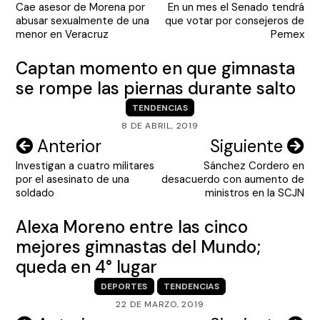
Cae asesor de Morena por
En un mes el Senado tendrá
de
abusar sexualmente de una
que votar por consejeros de
entradas
menor en Veracruz
Pemex
Captan momento en que gimnasta
se rompe las piernas durante salto
TENDENCIAS
8 DE ABRIL, 2019
Navegación
Anterior
Siguiente
Investigan a cuatro militares
Sánchez Cordero en
de
por el asesinato de una
desacuerdo con aumento de
entradas
soldado
ministros en la SCJN
Alexa Moreno entre las cinco
mejores gimnastas del Mundo;
queda en 4° lugar
DEPORTES
TENDENCIAS
22 DE MARZO, 2019