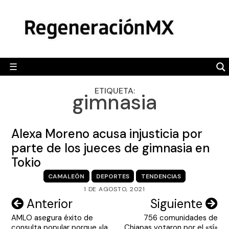
Skip
MÉXICO
to
content
POLÍTICA
MUNDO
☰
RegeneraciónMX
Sitio de noticias libre e independiente
CAMALEÓN
ETIQUETA:
gimnasia
OPINIÓN
DEPORTES
Alexa Moreno acusa injusticia por
ENGLISH SECTION
parte de los jueces de gimnasia en
Tokio
VIDEOS
CAMALEÓN
DEPORTES
TENDENCIAS
1 DE AGOSTO, 2021
Navegación
Anterior
Siguiente
AMLO asegura éxito de
756 comunidades de
de
consulta popular porque «la
Chiapas votaron por el «sí»