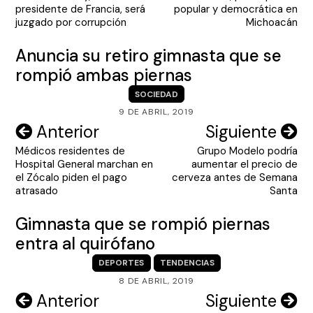
de
presidente de Francia, será
popular y democrática en
entradas
juzgado por corrupción
Michoacán
Anuncia su retiro gimnasta que se
rompió ambas piernas
SOCIEDAD
9 DE ABRIL, 2019
Navegación
Anterior
Siguiente
Médicos residentes de
Grupo Modelo podría
de
Hospital General marchan en
aumentar el precio de
entradas
el Zócalo piden el pago
cerveza antes de Semana
atrasado
Santa
Gimnasta que se rompió piernas
entra al quirófano
DEPORTES
TENDENCIAS
8 DE ABRIL, 2019
Navegación
Anterior
Siguiente