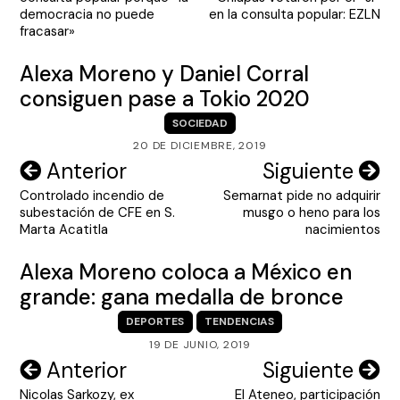
entradas
democracia no puede
en la consulta popular: EZLN
fracasar»
Alexa Moreno y Daniel Corral
consiguen pase a Tokio 2020
SOCIEDAD
20 DE DICIEMBRE, 2019
Navegación
Anterior
Siguiente
Controlado incendio de
Semarnat pide no adquirir
de
subestación de CFE en S.
musgo o heno para los
entradas
Marta Acatitla
nacimientos
Alexa Moreno coloca a México en
grande: gana medalla de bronce
DEPORTES
TENDENCIAS
19 DE JUNIO, 2019
Navegación
Anterior
Siguiente
Nicolas Sarkozy, ex
El Ateneo, participación