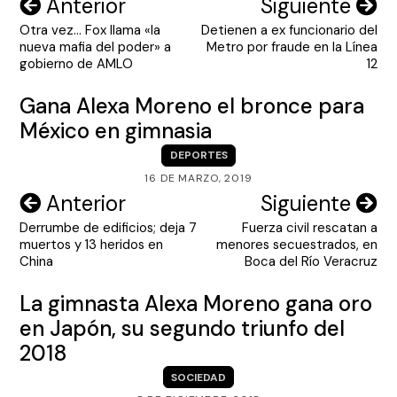
Navegación
Anterior
Siguiente
Otra vez… Fox llama «la
Detienen a ex funcionario del
de
nueva mafia del poder» a
Metro por fraude en la Línea
entradas
gobierno de AMLO
12
Gana Alexa Moreno el bronce para
México en gimnasia
DEPORTES
16 DE MARZO, 2019
Navegación
Anterior
Siguiente
Derrumbe de edificios; deja 7
Fuerza civil rescatan a
de
muertos y 13 heridos en
menores secuestrados, en
entradas
China
Boca del Río Veracruz
La gimnasta Alexa Moreno gana oro
en Japón, su segundo triunfo del
2018
SOCIEDAD