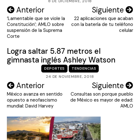
8 DE DICIEMBRE, 2018
Navegación
Anterior
Siguiente
‘Lamentable que se viole la
22 aplicaciones que acaban
de
Constitución’; AMLO sobre
con la batería de tu teléfono
entradas
suspensión de la Suprema
celular
Corte
Logra saltar 5.87 metros el
gimnasta inglés Ashley Watson
DEPORTES
TENDENCIAS
24 DE NOVIEMBRE, 2018
Navegación
Anterior
Siguiente
México avanza en sentido
Consultas son porque pueblo
de
opuesto a neofascismo
de México es mayor de edad:
entradas
mundial: David Harvey
AMLO