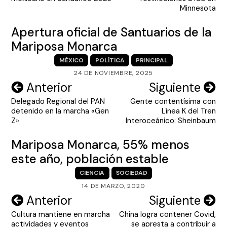
entradas
Minnesota
Apertura oficial de Santuarios de la
Mariposa Monarca
MÉXICO
POLÍTICA
PRINCIPAL
24 DE NOVIEMBRE, 2025
Navegación
Anterior
Siguiente
Delegado Regional del PAN
Gente contentísima con
de
detenido en la marcha «Gen
Línea K del Tren
entradas
Z»
Interoceánico: Sheinbaum
Mariposa Monarca, 55% menos
este año, población estable
CIENCIA
SOCIEDAD
14 DE MARZO, 2020
Navegación
Anterior
Siguiente
Cultura mantiene en marcha
China logra contener Covid,
de
actividades y eventos
se apresta a contribuir a