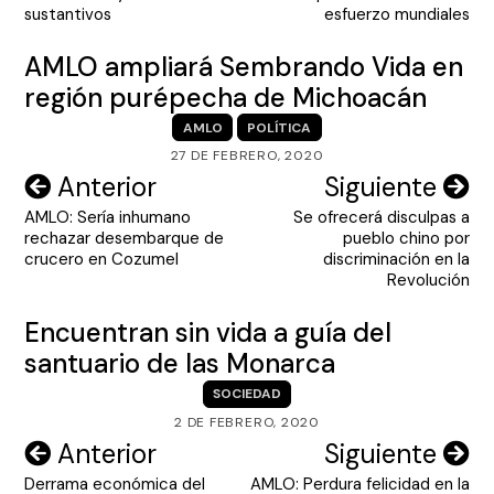
entradas
sustantivos
esfuerzo mundiales
AMLO ampliará Sembrando Vida en
región purépecha de Michoacán
AMLO
POLÍTICA
27 DE FEBRERO, 2020
Navegación
Anterior
Siguiente
AMLO: Sería inhumano
Se ofrecerá disculpas a
de
rechazar desembarque de
pueblo chino por
entradas
crucero en Cozumel
discriminación en la
Revolución
Encuentran sin vida a guía del
santuario de las Monarca
SOCIEDAD
2 DE FEBRERO, 2020
Navegación
Anterior
Siguiente
Derrama económica del
AMLO: Perdura felicidad en la
de