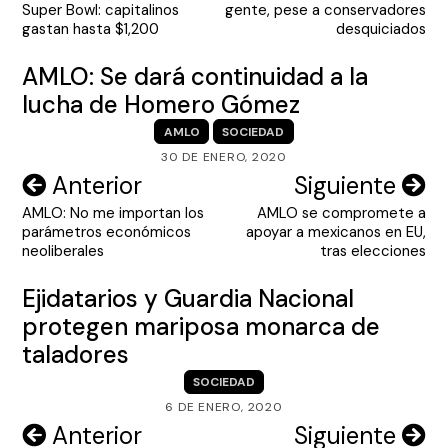
Super Bowl: capitalinos
gente, pese a conservadores
entradas
gastan hasta $1,200
desquiciados
AMLO: Se dará continuidad a la
lucha de Homero Gómez
AMLO
SOCIEDAD
30 DE ENERO, 2020
Navegación
Anterior
Siguiente
AMLO: No me importan los
AMLO se compromete a
de
parámetros económicos
apoyar a mexicanos en EU,
entradas
neoliberales
tras elecciones
Ejidatarios y Guardia Nacional
protegen mariposa monarca de
taladores
SOCIEDAD
6 DE ENERO, 2020
Navegación
Anterior
Siguiente