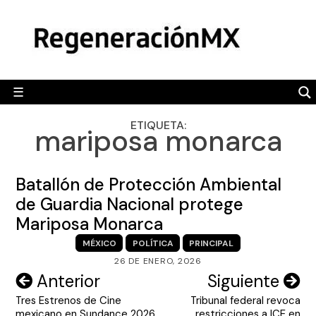
Skip
MÉXICO
to
content
POLÍTICA
MUNDO
☰
RegeneraciónMX
Sitio de noticias libre e independiente
CAMALEÓN
ETIQUETA:
mariposa monarca
OPINIÓN
DEPORTES
Batallón de Protección Ambiental
ENGLISH SECTION
de Guardia Nacional protege
Mariposa Monarca
VIDEOS
MÉXICO
POLÍTICA
PRINCIPAL
26 DE ENERO, 2026
Navegación
Anterior
Siguiente
Tres Estrenos de Cine
Tribunal federal revoca
de
mexicano en Sundance 2026
restricciones a ICE en