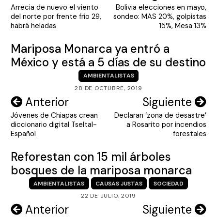
Arrecia de nuevo el viento
Bolivia elecciones en mayo,
de
del norte por frente frío 29,
sondeo: MAS 20%, golpistas
entradas
habrá heladas
15%, Mesa 13%
Mariposa Monarca ya entró a
México y está a 5 días de su destino
AMBIENTALISTAS
28 DE OCTUBRE, 2019
Navegación
Anterior
Siguiente
Jóvenes de Chiapas crean
Declaran ‘zona de desastre’
de
diccionario digital Tseltal-
a Rosarito por incendios
entradas
Español
forestales
Reforestan con 15 mil árboles
bosques de la mariposa monarca
AMBIENTALISTAS
CAUSAS JUSTAS
SOCIEDAD
22 DE JULIO, 2019
Navegación
Anterior
Siguiente