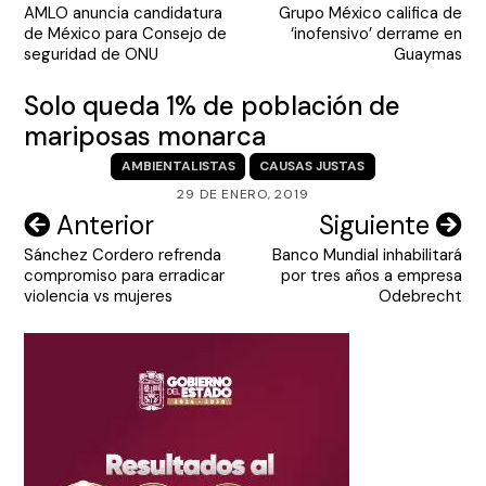
AMLO anuncia candidatura
Grupo México califica de
de
de México para Consejo de
‘inofensivo’ derrame en
entradas
seguridad de ONU
Guaymas
Solo queda 1% de población de
mariposas monarca
AMBIENTALISTAS
CAUSAS JUSTAS
29 DE ENERO, 2019
Navegación
Anterior
Siguiente
Sánchez Cordero refrenda
Banco Mundial inhabilitará
de
compromiso para erradicar
por tres años a empresa
entradas
violencia vs mujeres
Odebrecht