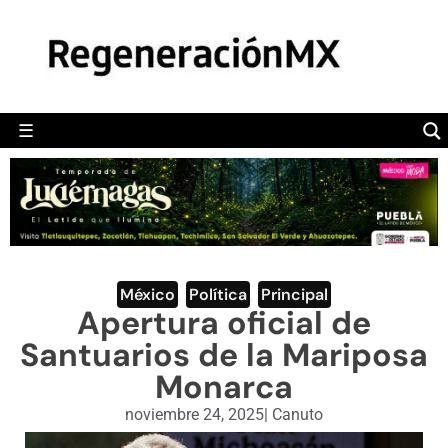
MÉXICO
POLÍTICA
MUNDO
☰
RegeneraciónMX
Sitio de noticias libre e independiente
CAMALEÓN
OPINIÓN
DEPORTES
ENGLISH SECTION
México
,
Política
,
Principal
Apertura oficial de
VIDEOS
Santuarios de la Mariposa
Monarca
noviembre 24, 2025
|
Canuto