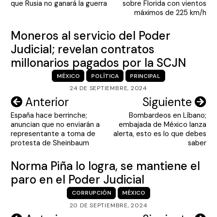
que Rusia no ganará la guerra
sobre Florida con vientos
entradas
máximos de 225 km/h
Moneros al servicio del Poder
Judicial; revelan contratos
millonarios pagados por la SCJN
MÉXICO
POLÍTICA
PRINCIPAL
24 DE SEPTIEMBRE, 2024
Navegación
Anterior
Siguiente
España hace berrinche;
Bombardeos en Líbano;
de
anuncian que no enviarán a
embajada de México lanza
entradas
representante a toma de
alerta, esto es lo que debes
protesta de Sheinbaum
saber
Norma Piña lo logra, se mantiene el
paro en el Poder Judicial
CORRUPCIÓN
MÉXICO
20 DE SEPTIEMBRE, 2024