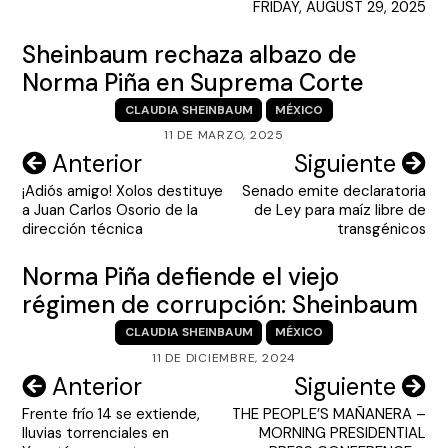
FRIDAY, AUGUST 29, 2025
Sheinbaum rechaza albazo de
Norma Piña en Suprema Corte
CLAUDIA SHEINBAUM
MÉXICO
11 DE MARZO, 2025
Navegación
Anterior
Siguiente
¡Adiós amigo! Xolos destituye
Senado emite declaratoria
de
a Juan Carlos Osorio de la
de Ley para maíz libre de
entradas
dirección técnica
transgénicos
Norma Piña defiende el viejo
régimen de corrupción: Sheinbaum
CLAUDIA SHEINBAUM
MÉXICO
11 DE DICIEMBRE, 2024
Navegación
Anterior
Siguiente
Frente frío 14 se extiende,
THE PEOPLE’S MAÑANERA –
de
lluvias torrenciales en
MORNING PRESIDENTIAL