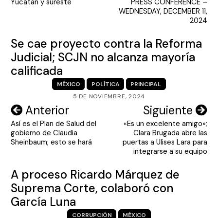
entradas
Yucatán y sureste
PRESS CONFERENCE –
WEDNESDAY, DECEMBER 11,
2024
Se cae proyecto contra la Reforma
Judicial; SCJN no alcanza mayoría
calificada
MÉXICO
POLÍTICA
PRINCIPAL
5 DE NOVIEMBRE, 2024
Navegación
Anterior
Siguiente
Así es el Plan de Salud del
«Es un excelente amigo»;
de
gobierno de Claudia
Clara Brugada abre las
entradas
Sheinbaum; esto se hará
puertas a Ulises Lara para
integrarse a su equipo
A proceso Ricardo Márquez de
Suprema Corte, colaboró con
García Luna
CORRUPCIÓN
MÉXICO