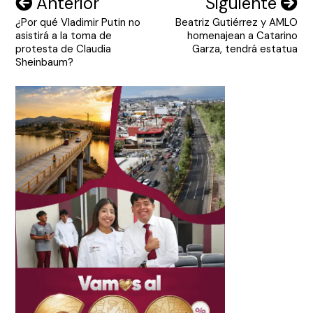
Navegación
Anterior
Siguiente
¿Por qué Vladimir Putin no
Beatriz Gutiérrez y AMLO
de
asistirá a la toma de
homenajean a Catarino
entradas
protesta de Claudia
Garza, tendrá estatua
Sheinbaum?