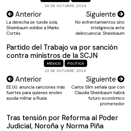
24 DE OCTUBRE, 2024
Navegación
Anterior
Siguiente
La derecha se tunde sola,
No enfrentamientos sino
de
Sheinbaum exhibe a Marko
inteligencia ante
entradas
Cortés
delincuencia: Sheinbaum
Partido del Trabajo va por sanción
contra ministros de la SCJN
MÉXICO
POLÍTICA
22 DE OCTUBRE, 2024
Navegación
Anterior
Siguiente
EE.UU. anuncia sanciones más
Carlos Slim señala que con
de
fuertes para quienes envíen
Claudia Sheinbaum habrá
entradas
ayuda militar a Rusia
futuro económico
prometedor
Tras tensión por Reforma al Poder
Judicial, Noroña y Norma Piña