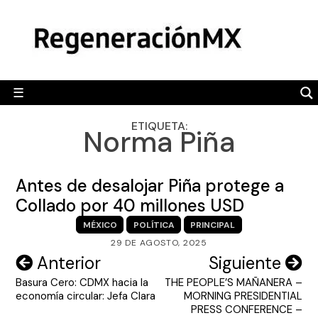
Skip
MÉXICO
to
content
POLÍTICA
MUNDO
☰
RegeneraciónMX
Sitio de noticias libre e independiente
CAMALEÓN
ETIQUETA:
Norma Piña
OPINIÓN
DEPORTES
Antes de desalojar Piña protege a
ENGLISH SECTION
Collado por 40 millones USD
MÉXICO
POLÍTICA
PRINCIPAL
VIDEOS
29 DE AGOSTO, 2025
Navegación
Anterior
Siguiente
Basura Cero: CDMX hacia la
THE PEOPLE’S MAÑANERA –
de
economía circular: Jefa Clara
MORNING PRESIDENTIAL
entradas
PRESS CONFERENCE –