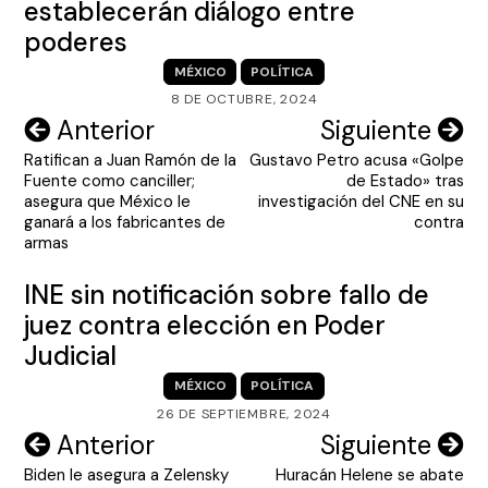
establecerán diálogo entre
poderes
MÉXICO
POLÍTICA
8 DE OCTUBRE, 2024
Navegación
Anterior
Siguiente
Ratifican a Juan Ramón de la
Gustavo Petro acusa «Golpe
de
Fuente como canciller;
de Estado» tras
entradas
asegura que México le
investigación del CNE en su
ganará a los fabricantes de
contra
armas
INE sin notificación sobre fallo de
juez contra elección en Poder
Judicial
MÉXICO
POLÍTICA
26 DE SEPTIEMBRE, 2024
Navegación
Anterior
Siguiente
Biden le asegura a Zelensky
Huracán Helene se abate
de